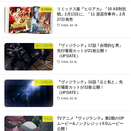
リミックス版『ヒロアカ』「10 AB対抗
新刊情報
戦」2月13日に、「11 泥花市事件」2月
27日発売
2026.02.18
『ヴィジランテ』17話 ｢合理的な男」
ヴィジランテ
先行場面カットが21枚公開！
（UPDATE）
2026.03.16
『ヴィジランテ』16話 ｢公と私と」先
ヴィジランテ
行場面カットが22枚公開！
（UPDATE）
2026.03.16
TVアニメ『ヴィジランテ』第2期のOP
アニメ
ムービー&ノンクレジットEDムービー
公開！