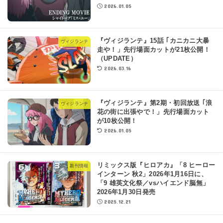
2026.01.05
『ヴィジランテ』15話 ｢カニカニ大暴
ヴィジランテ
走や！」先行場面カットが21枚公開！
（UPDATE）
2026.03.16
『ヴィジランテ』第2期・初回放送 ｢浪
ヴィジランテ
花の街に出張やで！」先行場面カット
が10枚公開！
2026.01.05
リミックス版『ヒロアカ』「8 ヒーロー
新刊情報
インターン 秋2」2026年1月16日に、
「9 雄英文化祭／vsハイエンド脳無」
2026年1月30日発売
2025.12.21