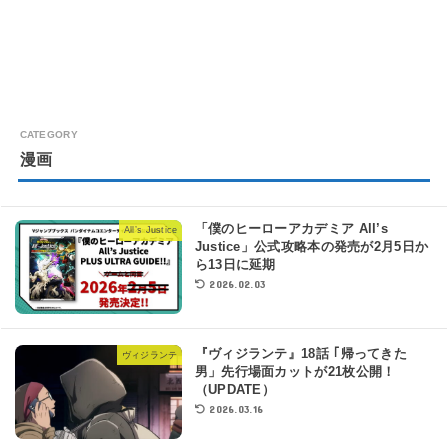
漫画
「僕のヒーローアカデミア All’s
All’s Justice
Justice」公式攻略本の発売が2月5日か
ら13日に延期
2026.02.03
『ヴィジランテ』18話 ｢帰ってきた
ヴィジランテ
男」先行場面カットが21枚公開！
（UPDATE）
2026.03.16