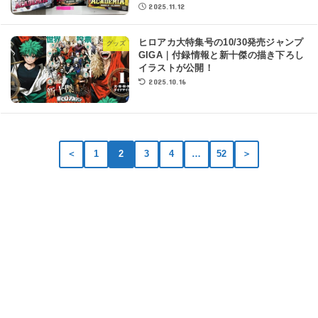
2025.11.12
ヒロアカ大特集号の10/30発売ジャンプ
グッズ
GIGA｜付録情報と新十傑の描き下ろし
イラストが公開！
2025.10.16
＜
1
2
3
4
…
52
＞