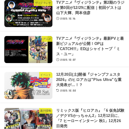
TVアニメ『ヴィジランテ』第2期のラジ
ヴィジランテ
オ第0回が12/29に配信｜初回ゲストは
山下大輝、岡本信彦
2025.12.16
TVアニメ『ヴィジランテ』最新PVと最
アニメ
新ビジュアルが公開！OPは
「CATCH!!!」EDはシャイトープ「ミ
ス・ユー」
2025.12.07
12月20日(土)開催『ジャンプフェスタ
イベント
2026』のヒロアカは”Plus Ultra”な重
大発表が…！？
2025.12.02
リミックス版『ヒロアカ』「6 仮免試験
新刊情報
／デクVSかっちゃん2」12月12日に、
「7 ヒーローインターン 秋1」12月26
日発売