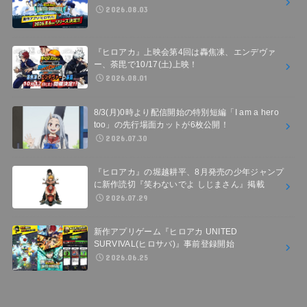
2026.08.03
『ヒロアカ』上映会第4回は轟焦凍、エンデヴァ
ー、荼毘で10/17(土)上映！
2026.08.01
8/3(月)0時より配信開始の特別短編「I am a hero
too」の先行場面カットが6枚公開！
2026.07.30
『ヒロアカ』の堀越耕平、8月発売の少年ジャンプ
に新作読切『笑わないでよ しじまさん』掲載
2026.07.29
新作アプリゲーム『ヒロアカ UNITED
SURVIVAL(ヒロサバ)』事前登録開始
2026.06.25