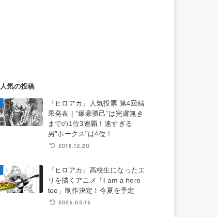
人気の投稿
『ヒロアカ』人気投票 第4回結
果発表｜”爆豪勝己”は完膚無き
までの1位3連覇！速すぎる
男”ホークス”は4位！
2018.12.20
『ヒロアカ』高校生になったエ
リを描くアニメ「I am a hero
too」制作決定！今夏を予定
2026.05.16