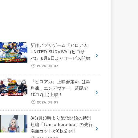
新作アプリゲーム『ヒロアカ
UNITED SURVIVAL(ヒロサ
バ)』8月6日よりサービス開始
2026.08.03
『ヒロアカ』上映会第4回は轟
焦凍、エンデヴァー、荼毘で
10/17(土)上映！
2026.08.01
8/3(月)0時より配信開始の特別
短編「I am a hero too」の先行
場面カットが6枚公開！