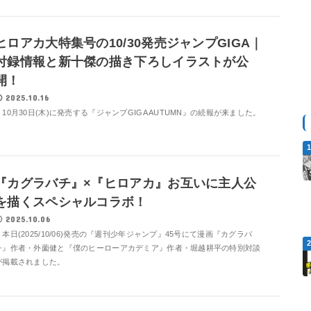
ヒロアカ大特集号の10/30発売ジャンプGIGA｜
付録情報と新十傑の描き下ろしイラストが公
開！
2025.10.16
10月30日(木)に発売する『ジャンプGIGA AUTUMN』の続報が来ました。
『カグラバチ』×『ヒロアカ』お互いに主人公
を描くスペシャルコラボ！
2025.10.06
本日(2025/10/06)発売の『週刊少年ジャンプ』45号にて漫画『カグラバ
チ』作者・外薗健と『僕のヒーローアカデミア』作者・堀越耕平の特別対談
が掲載されました。