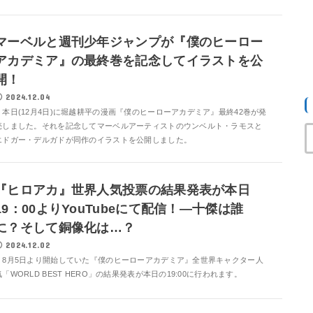
マーベルと週刊少年ジャンプが『僕のヒーロー
アカデミア』の最終巻を記念してイラストを公
開！
2024.12.04
本日(12月4日)に堀越耕平の漫画『僕のヒーローアカデミア』最終42巻が発
売しました。それを記念してマーベルアーティストのウンベルト・ラモスと
エドガー・デルガドが同作のイラストを公開しました。
『ヒロアカ』世界人気投票の結果発表が本日
19：00よりYouTubeにて配信！―十傑は誰
に？そして銅像化は…？
2024.12.02
8月5日より開始していた『僕のヒーローアカデミア』全世界キャクター人
気「WORLD BEST HERO」の結果発表が本日の19:00に行われます。