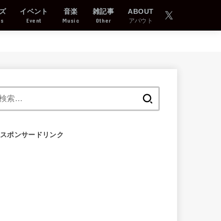
ズ
イベント
音楽
雑記事
ABOUT
ds
Event
Music
Other
アバウト
検
索:
スポンサードリンク