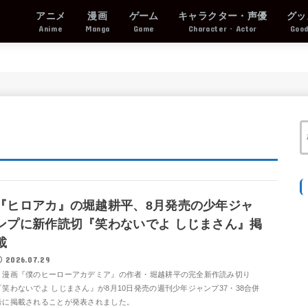
アニメ
漫画
ゲーム
キャラクター・声優
グッ
Anime
Manga
Game
Character・Actor
Goo
『ヒロアカ』の堀越耕平、8月発売の少年ジャ
ンプに新作読切『笑わないでよ しじまさん』掲
載
2026.07.29
漫画『僕のヒーローアカデミア』の作者・堀越耕平の完全新作読み切り
『笑わないでよ しじまさん』が8月10日発売の週刊少年ジャンプ37・38合併
号に掲載されることが発表されました。