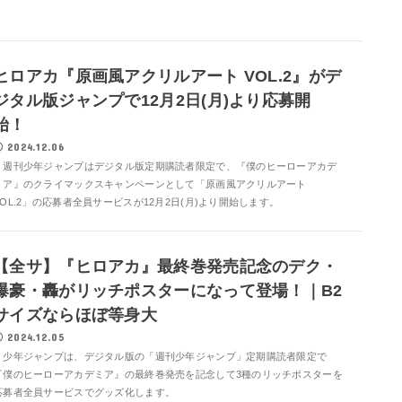
ヒロアカ『原画風アクリルアート VOL.2』がデ
ジタル版ジャンプで12月2日(月)より応募開
始！
2024.12.06
週刊少年ジャンプはデジタル版定期購読者限定で、『僕のヒーローアカデ
ミア』のクライマックスキャンペーンとして「原画風アクリルアート
VOL.2」の応募者全員サービスが12月2日(月)より開始します。
【全サ】『ヒロアカ』最終巻発売記念のデク・
爆豪・轟がリッチポスターになって登場！｜B2
サイズならほぼ等身大
2024.12.05
少年ジャンプは、デジタル版の「週刊少年ジャンプ」定期購読者限定で
『僕のヒーローアカデミア』の最終巻発売を記念して3種のリッチポスターを
応募者全員サービスでグッズ化します。