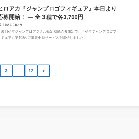
ヒロアカ『ジャンプロゴフィギュア』本日より
応募開始！ ― 全３種で各3,700円
2024.08.19
週刊少年ジャンプはデジタル版定期購読者限定で、『少年ジャンプロゴフ
ィギュア』第3弾の応募者全員サービスを開始しました。
3
…
12
＞