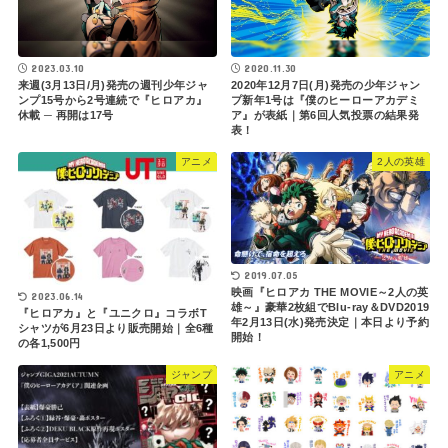
2023.03.10
2020.11.30
来週(3月13日/月)発売の週刊少年ジャ
2020年12月7日(月)発売の少年ジャン
ンプ15号から2号連続で『ヒロアカ』
プ新年1号は『僕のヒーローアカデミ
休載 ─ 再開は17号
ア』が表紙｜第6回人気投票の結果発
表！
アニメ
2人の英雄
2019.07.05
映画『ヒロアカ THE MOVIE～2人の英
2023.06.14
雄～』豪華2枚組でBlu-ray＆DVD2019
『ヒロアカ』と『ユニクロ』コラボT
年2月13日(水)発売決定｜本日より予約
シャツが6月23日より販売開始｜全6種
開始！
の各1,500円
ジャンプ
アニメ