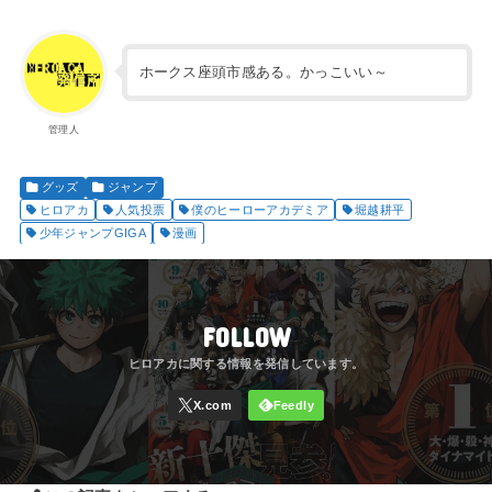
ホークス座頭市感ある。かっこいい～
管理人
グッズ
ジャンプ
ヒロアカ
人気投票
僕のヒーローアカデミア
堀越耕平
少年ジャンプGIGA
漫画
FOLLOW