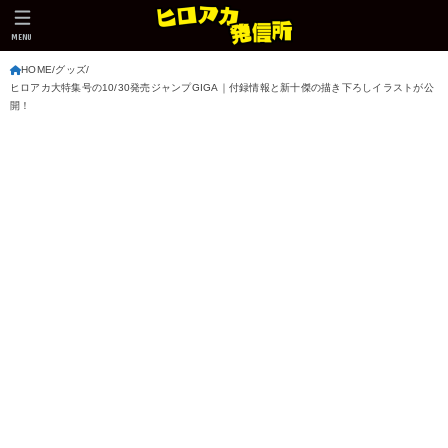
MENU
HOME
グッズ
ヒロアカ大特集号の10/30発売ジャンプGIGA｜付録情報と新十傑の描き下ろしイラストが公
開！