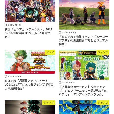
2024.10.30
映画『ヒロアカ ユアネクスト』BD＆
2024.07.03
DVDが2025年2月19日(水)に発売決
『ヒロアカ』物販イベント「ヒーロー
定！
プラザ」の新規描き下ろしビジュアル
解禁！
グッズ
ジャンプ
2024.11.04
ヒロアカ『原画風アクリルアート
2023.07.17
VOL.1』がデジタル版ジャンプで本日
【応募者全員サービス】少年ジャン
より応募開始！
プ、シュプリームサマー第1弾は「ヒ
ロアカ」「アンデッドアンラック」
ジャンプ
ジャンプ