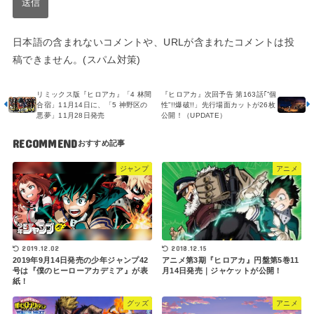
日本語の含まれないコメントや、URLが含まれたコメントは投
稿できません。(スパム対策)
リミックス版『ヒロアカ』「4 林間
『ヒロアカ』次回予告 第163話｢”個
合宿」11月14日に、「5 神野区の
性”!!爆破!!」先行場面カットが26枚
悪夢」11月28日発売
公開！（UPDATE）
RECOMMEND
ジャンプ
アニメ
2019.12.02
2018.12.15
2019年9月14日発売の少年ジャンプ42
アニメ第3期『ヒロアカ』円盤第5巻11
号は『僕のヒーローアカデミア』が表
月14日発売｜ジャケットが公開！
紙！
グッズ
アニメ