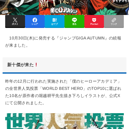
ポスト
シェア
はてブ
送る
Pocket
リンク
10月30日(木)に発売する『ジャンプGIGA AUTUMN』の続報
が来ました。
新十傑が来た
昨年の12月に行われた実施された「僕のヒーローアカデミア」
の全世界人気投票「WORLD BEST HERO」のTOP10に選ばれ
た10名が原作者の堀越耕平先生描き下ろしイラストが、公式X
にて公開されました。