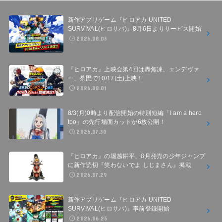
新作アプリゲーム『ヒロアカ UNITED
SURVIVAL(ヒロサバ)』8月6日よりサービス開始
2026.08.03
『ヒロアカ』上映会第4回は轟焦凍、エンデヴァ
ー、荼毘で10/17(土)上映！
2026.08.01
8/3(月)0時より配信開始の特別短編「I am a hero
too」の先行場面カットが6枚公開！
2026.07.30
『ヒロアカ』の堀越耕平、8月発売の少年ジャンプ
に新作読切『笑わないでよ しじまさん』掲載
2026.07.29
新作アプリゲーム『ヒロアカ UNITED
SURVIVAL(ヒロサバ)』事前登録開始
2026.06.25