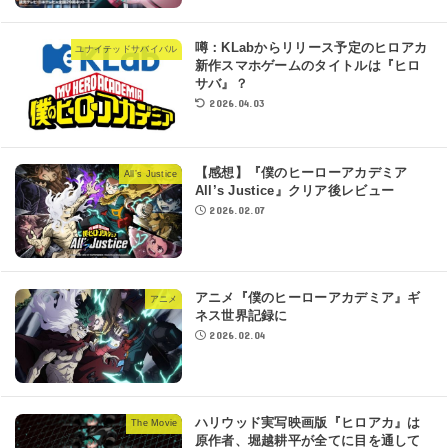
噂：KLabからリリース予定のヒロアカ
ユナイテッドサバイバル
新作スマホゲームのタイトルは『ヒロ
サバ』？
2026.04.03
【感想】『僕のヒーローアカデミア
All’s Justice
All’s Justice』クリア後レビュー
2026.02.07
アニメ『僕のヒーローアカデミア』ギ
アニメ
ネス世界記録に
2026.02.04
ハリウッド実写映画版『ヒロアカ』は
The Movie
原作者、堀越耕平が全てに目を通して