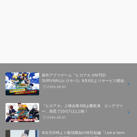
新作アプリゲーム『ヒロアカ UNITED
SURVIVAL(ヒロサバ)』8月6日よりサービス開始
2026.08.03
『ヒロアカ』上映会第4回は轟焦凍、エンデヴァ
ー、荼毘で10/17(土)上映！
2026.08.01
8/3(月)0時より配信開始の特別短編「I am a hero