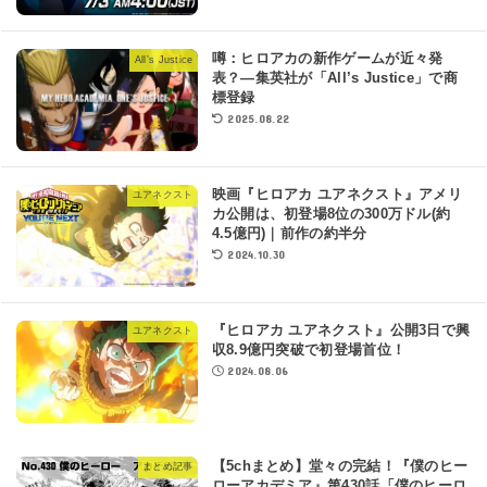
噂：ヒロアカの新作ゲームが近々発
All’s Justice
表？―集英社が「All’s Justice」で商
標登録
2025.08.22
映画『ヒロアカ ユアネクスト』アメリ
ユアネクスト
カ公開は、初登場8位の300万ドル(約
4.5億円)｜前作の約半分
2024.10.30
『ヒロアカ ユアネクスト』公開3日で興
ユアネクスト
収8.9億円突破で初登場首位！
2024.08.06
【5chまとめ】堂々の完結！『僕のヒー
まとめ記事
ローアカデミア』第430話「僕のヒーロ