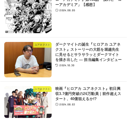
ーアカデミア」【感想】
2024.08.05
ダークマイトの誕生『ヒロアカ ユアネ
ユアネクスト
クスト』ストーリーの大筋を堀越先生
に見せるとサラサラッとダークマイト
を描き出した ― 担当編集インタビュー
2024.10.30
映画『ヒロアカ ユアネクスト』初日興
ユアネクスト
収3.7億円突破の26万動員｜前作超えス
タート、40億狙えるか!?
2024.08.03