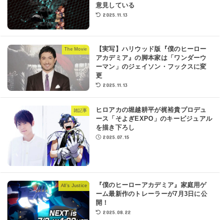
意見している
2025.11.13
【実写】ハリウッド版『僕のヒーロー
The Movie
アカデミア』の脚本家は「ワンダーウ
ーマン」のジェイソン・フックスに変
更
2025.11.13
ヒロアカの堀越耕平が梶裕貴プロデュ
雑記事
ース「そよぎEXPO」のキービジュアル
を描き下ろし
2025.07.15
『僕のヒーローアカデミア』家庭用ゲ
All’s Justice
ーム最新作のトレーラーが7月3日に公
開！
2025.08.22