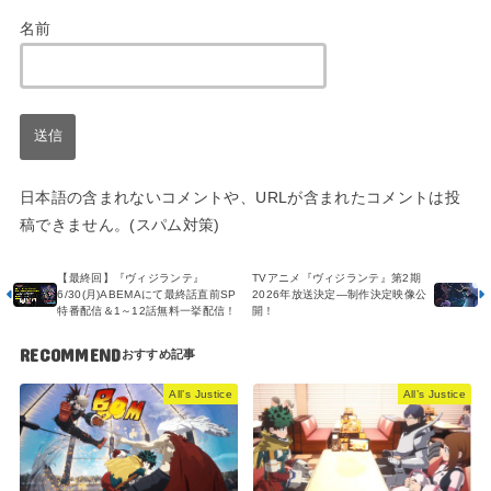
名前
日本語の含まれないコメントや、URLが含まれたコメントは投
稿できません。(スパム対策)
【最終回】『ヴィジランテ』
TVアニメ『ヴィジランテ』第2期
6/30(月)ABEMAにて最終話直前SP
2026年放送決定―制作決定映像公
特番配信＆1～12話無料一挙配信！
開！
RECOMMEND
All’s Justice
All’s Justice