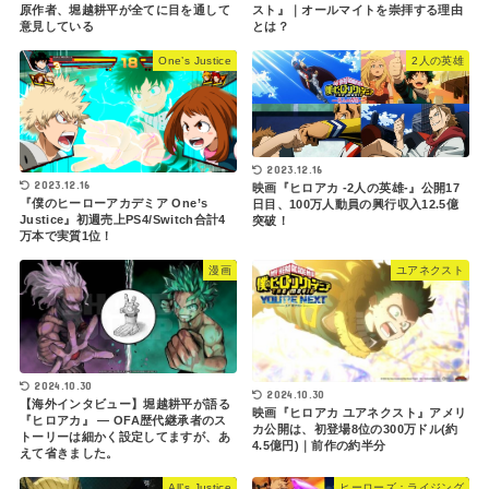
原作者、堀越耕平が全てに目を通して
スト』｜オールマイトを崇拝する理由
意見している
とは？
One’s Justice
2人の英雄
2023.12.16
2023.12.16
映画『ヒロアカ -2人の英雄-』公開17
『僕のヒーローアカデミア One’s
日目、100万人動員の興行収入12.5億
Justice』初週売上PS4/Switch合計4
突破！
万本で実質1位！
漫画
ユアネクスト
2024.10.30
2024.10.30
【海外インタビュー】堀越耕平が語る
映画『ヒロアカ ユアネクスト』アメリ
『ヒロアカ』 ― OFA歴代継承者のス
カ公開は、初登場8位の300万ドル(約
トーリーは細かく設定してますが、あ
4.5億円)｜前作の約半分
えて省きました。
All’s Justice
ヒーローズ：ライジング