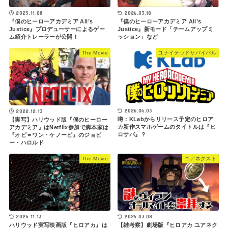
2025.11.08
2026.03.18
『僕のヒーローアカデミア All’s
『僕のヒーローアカデミア All’s
Justice』プロデューサーによるゲー
Justice』新モード「チームアップミ
ム紹介トレーラーが公開！
ッション」など
The Movie
ユナイテッドサバイバル
2026.04.03
2022.12.13
噂：KLabからリリース予定のヒロア
【実写】ハリウッド版『僕のヒーロー
カ新作スマホゲームのタイトルは『ヒ
アカデミア』はNetflix参加で脚本家は
ロサバ』？
『オビ＝ワン・ケノービ』のジョビ
ー・ハロルド
The Movie
ユアネクスト
2025.11.13
2024.03.08
ハリウッド実写映画版『ヒロアカ』は
【雑考察】劇場版『ヒロアカ ユアネク