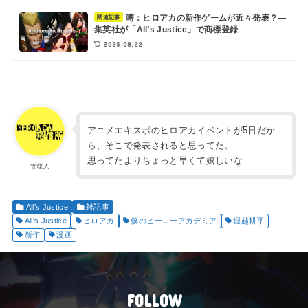
噂：ヒロアカの新作ゲームが近々発表？―
関連記事
集英社が「All’s Justice」で商標登録
2025.08.22
アニメエキスポのヒロアカイベントが5日だか
ら、そこで発表されると思ってた。
思ってたよりちょっと早くて嬉しいな
管理人
All’s Justice
雑記事
All's Justice
ヒロアカ
僕のヒーローアカデミア
堀越耕平
新作
漫画
FOLLOW