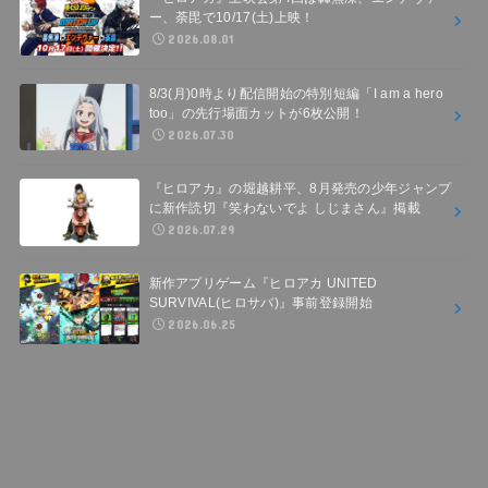
ー、荼毘で10/17(土)上映！
2026.08.01
8/3(月)0時より配信開始の特別短編「I am a hero
too」の先行場面カットが6枚公開！
2026.07.30
『ヒロアカ』の堀越耕平、8月発売の少年ジャンプ
に新作読切『笑わないでよ しじまさん』掲載
2026.07.29
新作アプリゲーム『ヒロアカ UNITED
SURVIVAL(ヒロサバ)』事前登録開始
2026.06.25