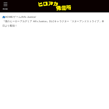
MENU
HOME
ゲーム
All’s Justice
『僕のヒーローアカデミア All’s Justice』DLCキャラクター「スターアンドストライプ」本
日より配信！