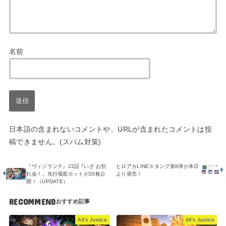
名前
日本語の含まれないコメントや、URLが含まれたコメントは投
稿できません。(スパム対策)
『ヴィジランテ』22話 ｢いざ お別
ヒロアカLINEスタンプ第8弾が本日
れ会！」先行場面カットが20枚公
より発売！
開！（UPDATE）
RECOMMEND
All’s Justice
All’s Justice