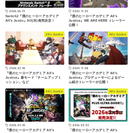
2026.06.19
2025.11.25
Switch2『僕のヒーローアカデミア
『僕のヒーローアカデミア All’s
All’s Justic』9/3(木)発売決定！
Justice』WE ARE HERE トレーラー
公開！
All’s Justice
All’s Justice
2025.11.08
2026.03.18
『僕のヒーローアカデミア All’s
『僕のヒーローアカデミア All’s
Justice』プロデューサーによるゲー
Justice』新モード「チームアップミ
ム紹介トレーラーが公開！
ッション」など
All’s Justice
All’s Justice
2026.03.18
2026.02.03
『僕のヒーローアカデミア All’s
「僕のヒーローアカデミア All’s