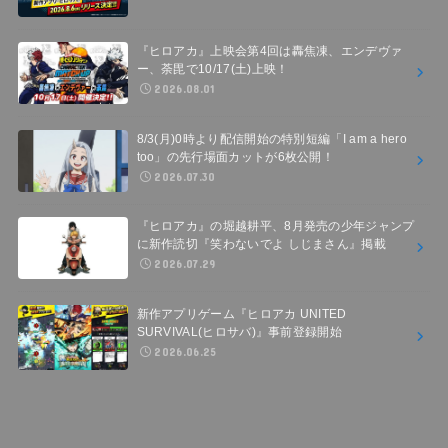
『ヒロアカ』上映会第4回は轟焦凍、エンデヴァ
ー、荼毘で10/17(土)上映！
2026.08.01
8/3(月)0時より配信開始の特別短編「I am a hero
too」の先行場面カットが6枚公開！
2026.07.30
『ヒロアカ』の堀越耕平、8月発売の少年ジャンプ
に新作読切『笑わないでよ しじまさん』掲載
2026.07.29
新作アプリゲーム『ヒロアカ UNITED
SURVIVAL(ヒロサバ)』事前登録開始
2026.06.25