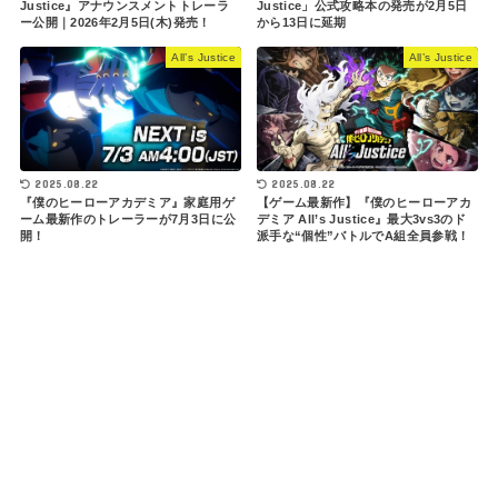
Justice』アナウンスメントトレーラ
Justice」公式攻略本の発売が2月5日
ー公開｜2026年2月5日(木)発売！
から13日に延期
All’s Justice
All’s Justice
2025.08.22
2025.08.22
『僕のヒーローアカデミア』家庭用ゲ
【ゲーム最新作】『僕のヒーローアカ
ーム最新作のトレーラーが7月3日に公
デミア All’s Justice』最大3vs3のド
開！
派手な“個性”バトルでA組全員参戦！