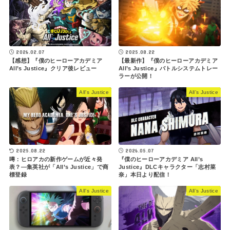
2026.02.07
2025.08.22
【感想】『僕のヒーローアカデミア
【最新作】『僕のヒーローアカデミア
All’s Justice』クリア後レビュー
All’s Justice』バトルシステムトレー
ラーが公開！
All’s Justice
All’s Justice
2025.08.22
2026.05.07
噂：ヒロアカの新作ゲームが近々発
『僕のヒーローアカデミア All’s
表？―集英社が「All’s Justice」で商
Justice』DLCキャラクター「志村菜
標登録
奈」本日より配信！
All’s Justice
All’s Justice