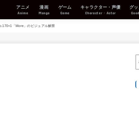
アニメ
漫画
ゲーム
キャラクター・声優
グッ
Anime
Manga
Game
Character・Actor
Goo
170+1「More」のビジュアル解禁