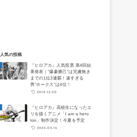
人気の投稿
『ヒロアカ』人気投票 第4回結
果発表｜”爆豪勝己”は完膚無き
までの1位3連覇！速すぎる
男”ホークス”は4位！
2018.12.20
『ヒロアカ』高校生になったエ
リを描くアニメ「I am a hero
too」制作決定！今夏を予定
2026.05.16