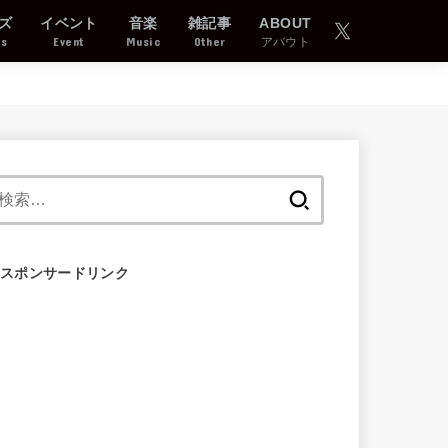
ズ
イベント
音楽
雑記事
ABOUT
ds
Event
Music
Other
アバウト
検
索:
スポンサードリンク