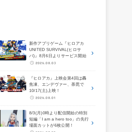
新作アプリゲーム『ヒロアカ
UNITED SURVIVAL(ヒロサ
バ)』8月6日よりサービス開始
2026.08.03
『ヒロアカ』上映会第4回は轟
焦凍、エンデヴァー、荼毘で
10/17(土)上映！
2026.08.01
8/3(月)0時より配信開始の特別
短編「I am a hero too」の先行
場面カットが6枚公開！