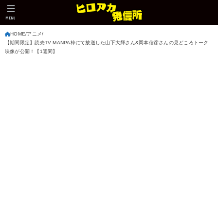
MENU
HOME
アニメ
【期間限定】読売TV MANPA枠にて放送した山下大輝さん&岡本信彦さんの見どころトーク
映像が公開！【1週間】