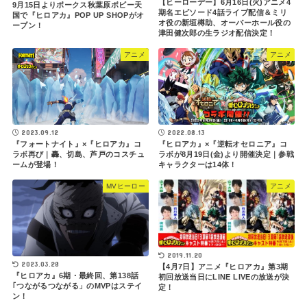
【ヒーローデー】6月16日(火)アニメ4
9月15日よりボークス秋葉原ボビー天
期名エピソード4話ライブ配信＆ミリ
国で『ヒロアカ』POP UP SHOPがオ
オ役の新垣樽助、オーバーホール役の
ープン！
津田健次郎の生ラジオ配信決定！
アニメ
アニメ
2023.09.12
2022.08.13
『フォートナイト』×『ヒロアカ』コ
『ヒロアカ』×『逆転オセロニア』コ
ラボ再び｜轟、切島、芦戸のコスチュ
ラボが8月19日(金)より開催決定｜参戦
ームが登場！
キャラクターは14体！
MVヒーロー
アニメ
2019.11.20
2023.03.28
【4月7日】アニメ『ヒロアカ』第3期
『ヒロアカ』6期・最終回、第138話
初回放送当日にLINE LIVEの放送が決
｢つながるつながる」のMVPはステイ
定！
ン！