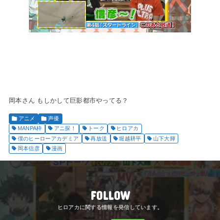
岡本さん もしかして巨影都市やってる？
アニメ
声優
MANPA枠
アニ探！
トーク
ヒロアカ
僕のヒーローアカデミア
再放送
堀越耕平
山下大輝
岡本信彦
漫画
FOLLOW