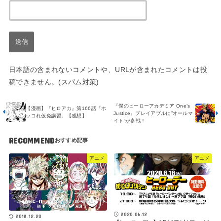
日本語の含まれないコメントや、URLが含まれたコメントは投
稿できません。(スパム対策)
『僕のヒーローアカデミア One’s
【漫画】『ヒロアカ』第166話「ホ
Justice』プレイアブルに”オールマ
ッコれ仮免講習」【感想】
イト”が参戦！
RECOMMEND
アニメ
アニメ
2020.06.12
2018.12.20