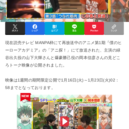
ポスト
シェア
はてブ
送る
Pocket
リンク
現在読売テレビ MANPA枠にて再放送中のアニメ第1期『僕のヒ
ーローアカデミア』の「アニ探！」にて放送された、主演の緑
谷出久役の山下大輝さんと爆豪勝己役の岡本信彦さんの見どこ
ろトーク映像が公開されました。
映像は1週間の期間限定公開で1月16日(火)～1月23日(火)02：
58までとなっております。