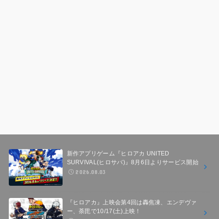
新作アプリゲーム『ヒロアカ UNITED
SURVIVAL(ヒロサバ)』8月6日よりサービス開始
2026.08.03
『ヒロアカ』上映会第4回は轟焦凍、エンデヴァ
ー、荼毘で10/17(土)上映！