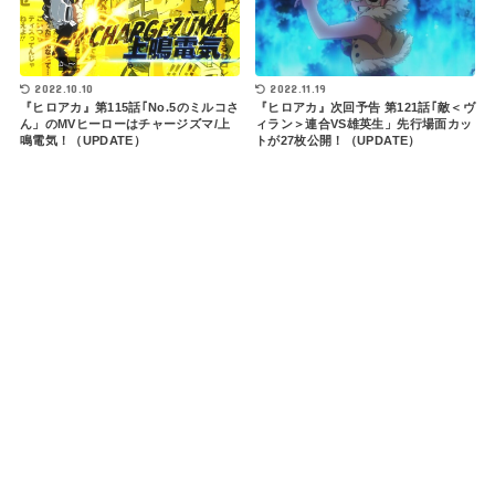
2022.10.10
2022.11.19
『ヒロアカ』第115話｢No.5のミルコさ
『ヒロアカ』次回予告 第121話｢敵＜ヴ
ん」のMVヒーローはチャージズマ/上
ィラン＞連合VS雄英生」先行場面カッ
鳴電気！（UPDATE）
トが27枚公開！（UPDATE）