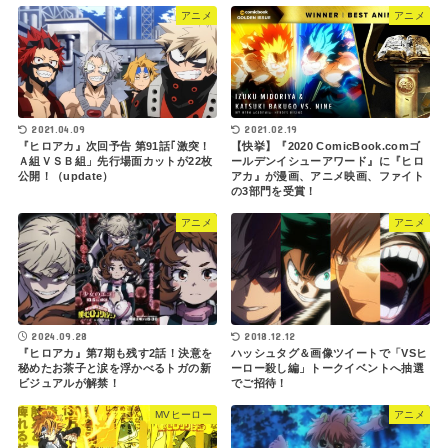
アニメ
アニメ
2021.04.09
2021.02.19
『ヒロアカ』次回予告 第91話｢激突！
【快挙】『2020 ComicBook.comゴ
Ａ組ＶＳＢ組」先行場面カットが22枚
ールデンイシューアワード』に『ヒロ
公開！（update）
アカ』が漫画、アニメ映画、ファイト
の3部門を受賞！
アニメ
アニメ
2024.09.28
2018.12.12
『ヒロアカ』第7期も残す2話！決意を
ハッシュタグ＆画像ツイートで「VSヒ
秘めたお茶子と涙を浮かべるトガの新
ーロー殺し編」トークイベントへ抽選
ビジュアルが解禁！
でご招待！
MVヒーロー
アニメ