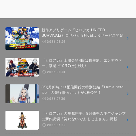
新作アプリゲーム『ヒロアカ UNITED
SURVIVAL(ヒロサバ)』8月6日よりサービス開始
2026.08.03
『ヒロアカ』上映会第4回は轟焦凍、エンデヴァ
ー、荼毘で10/17(土)上映！
2026.08.01
8/3(月)0時より配信開始の特別短編「I am a hero
too」の先行場面カットが6枚公開！
2026.07.30
『ヒロアカ』の堀越耕平、8月発売の少年ジャンプ
に新作読切『笑わないでよ しじまさん』掲載
2026.07.29