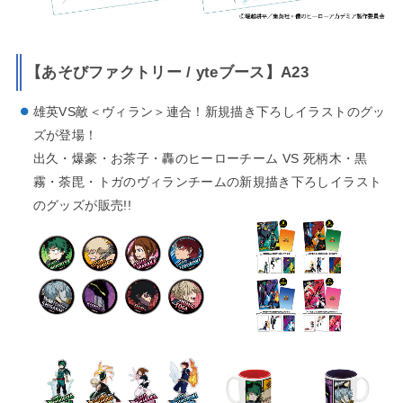
【あそびファクトリー / yteブース】A23
雄英VS敵＜ヴィラン＞連合！新規描き下ろしイラストのグッ
ズが登場！
出久・爆豪・お茶子・轟のヒーローチーム VS 死柄木・黒
霧・荼毘・トガのヴィランチームの新規描き下ろしイラスト
のグッズが販売!!