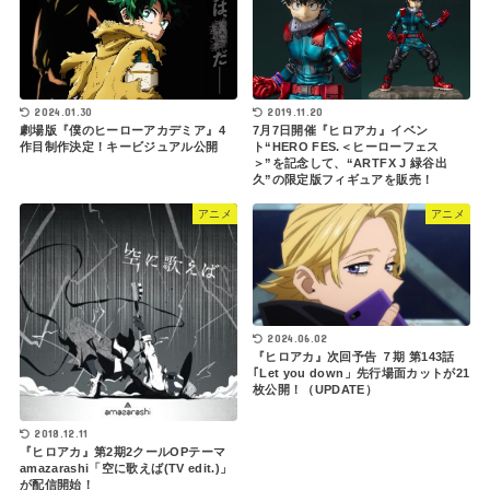
2019.11.20
2024.01.30
7月7日開催『ヒロアカ』イベン
劇場版『僕のヒーローアカデミア』4
ト“HERO FES.＜ヒーローフェス
作目制作決定！キービジュアル公開
＞”を記念して、“ARTFX J 緑谷出
久”の限定版フィギュアを販売！
アニメ
アニメ
2024.06.02
『ヒロアカ』次回予告 ７期 第143話
｢Let you down」先行場面カットが21
枚公開！（UPDATE）
2018.12.11
『ヒロアカ』第2期2クールOPテーマ
amazarashi「空に歌えば(TV edit.)」
が配信開始！