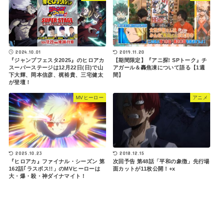
2024.10.01
2019.11.20
『ジャンプフェスタ2025』のヒロアカ
【期間限定】『アニ探! SPトーク』チ
スーパーステージは12月22日(日)で山
アガール＆轟焦凍について語る【1週
下大輝、岡本信彦、梶裕貴、三宅健太
間】
が登壇！
MVヒーロー
アニメ
2018.12.15
2025.10.23
次回予告 第48話「平和の象徴」先行場
『ヒロアカ』ファイナル・シーズン 第
面カットが11枚公開！+x
162話｢ラスボス!!」のMVヒーローは
大・爆・殺・神ダイナマイト！