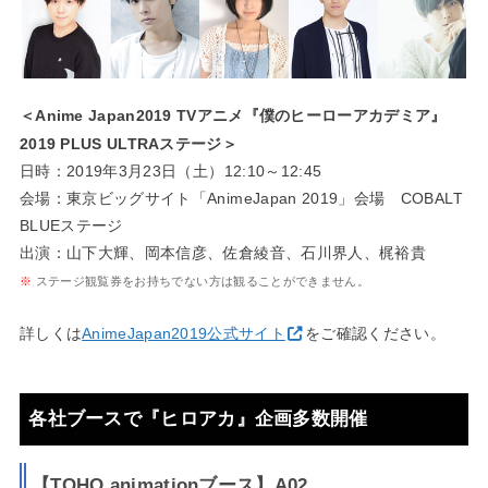
＜Anime Japan2019 TVアニメ『僕のヒーローアカデミア』
2019 PLUS ULTRAステージ＞
日時：2019年3月23日（土）12:10～12:45
会場：東京ビッグサイト「AnimeJapan 2019」会場 COBALT
BLUEステージ
出演：山下大輝、岡本信彦、佐倉綾音、石川界人、梶裕貴
※
ステージ観覧券をお持ちでない方は観ることができません。
詳しくは
AnimeJapan2019公式サイト
をご確認ください。
各社ブースで『ヒロアカ』企画多数開催
【TOHO animationブース】A02