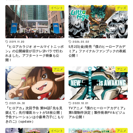
イベント
グッズ
2026.05.02
2019.11.20
5月2日(金)発売『僕のヒーローアカデ
『ヒロアカラジオ オールマイトニッポ
ミア』ファイナルファンブックの表紙
ン』の公開録音が日テレ汐パラで行わ
公開！
れました。アフタートーク映像も公
開！
アニメ
アニメ
2020.10.01
2021.04.30
TVアニメ『僕のヒーローアカデミア』
『ヒロアカ』次回予告 第94話｢先を見
第5期制作決定｜製作発表PV＆ビジュ
据えて」先行場面カットが18枚公開｜
アル公開！
予告ナレーションは小森希乃子(こもり
きのこ)（update）
イベント
アニメ