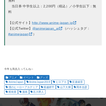
無料
当日券 中学生以上：2,200円（税込）／小学生以下：無
料
【公式サイト】
http://www.anime-japan.jp
【公式Twitter】
@animejapan_aj
（ハッシュタグ：
#animejapan
）
今年も気合入ってんね～
アニメ
イベント
グッズ
AnimeJapan
AnimeJapan2019
ヒロアカ
佐倉綾音
僕のヒーローアカデミア
堀越耕平
山下大輝
岡本信彦
梶裕貴
漫画
石川界人