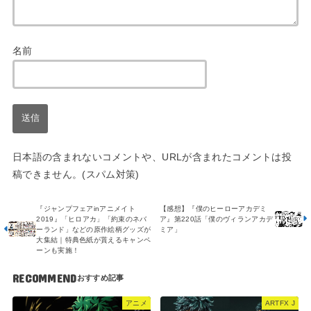
名前
日本語の含まれないコメントや、URLが含まれたコメントは投
稿できません。(スパム対策)
『ジャンプフェアinアニメイト
【感想】『僕のヒーローアカデミ
2019』「ヒロアカ」「約束のネバ
ア』第220話「僕のヴィランアカデ
ーランド」などの原作絵柄グッズが
ミア」
大集結｜特典色紙が貰えるキャンペ
ーンも実施！
RECOMMEND
アニメ
ARTFX J