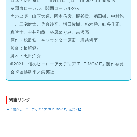
日本テレビ系にて、8月11日（日）15:00～16:55放送
※関東ローカル、関西ローカルのみ
声の出演：山下大輝、岡本信彦、梶裕貴、稲田徹、中村悠
一、三宅健太、佐倉綾音、増田俊樹、悠木碧、細谷佳正、
真堂圭、中井和哉、林原めぐみ、吉沢亮
原作・総監修・キャラクター原案：堀越耕平
監督：長崎健司
脚本：黒田洋介
©2021「僕のヒーローアカデミア THE MOVIE」製作委員
会 ©堀越耕平／集英社
関連リンク
『僕のヒーローアカデミア THE MOVIE』公式X