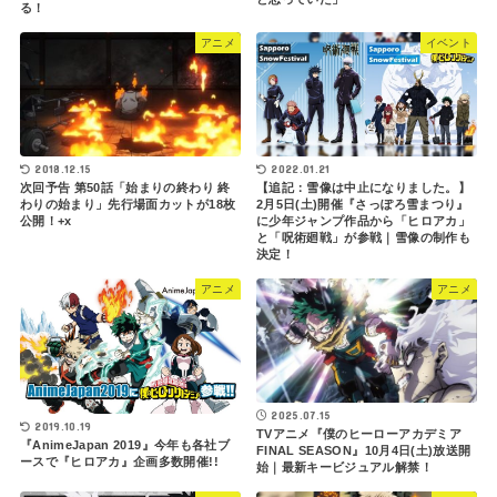
る！
アニメ
イベント
2018.12.15
2022.01.21
次回予告 第50話「始まりの終わり 終
【追記：雪像は中止になりました。】
わりの始まり」先行場面カットが18枚
2月5日(土)開催『さっぽろ雪まつり』
公開！+x
に少年ジャンプ作品から「ヒロアカ」
と「呪術廻戦」が参戦｜雪像の制作も
決定！
アニメ
アニメ
2025.07.15
2019.10.19
TVアニメ『僕のヒーローアカデミア
『AnimeJapan 2019』今年も各社ブ
FINAL SEASON』10月4日(土)放送開
ースで『ヒロアカ』企画多数開催!!
始｜最新キービジュアル解禁！