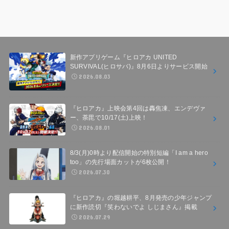
新作アプリゲーム『ヒロアカ UNITED
SURVIVAL(ヒロサバ)』8月6日よりサービス開始
2026.08.03
『ヒロアカ』上映会第4回は轟焦凍、エンデヴァ
ー、荼毘で10/17(土)上映！
2026.08.01
8/3(月)0時より配信開始の特別短編「I am a hero
too」の先行場面カットが6枚公開！
2026.07.30
『ヒロアカ』の堀越耕平、8月発売の少年ジャンプ
に新作読切『笑わないでよ しじまさん』掲載
2026.07.29