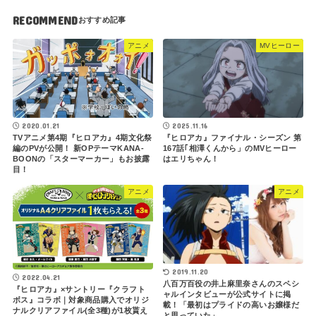
RECOMMEND
アニメ
MVヒーロー
2020.01.21
2025.11.16
TVアニメ第4期『ヒロアカ』4期文化祭
『ヒロアカ』ファイナル・シーズン 第
編のPVが公開！ 新OPテーマKANA-
167話｢相澤くんから」のMVヒーロー
BOONの「スターマーカー」もお披露
はエリちゃん！
目！
アニメ
アニメ
2019.11.20
2022.04.21
八百万百役の井上麻里奈さんのスペシ
『ヒロアカ』×サントリー『クラフト
ャルインタビューが公式サイトに掲
ボス』コラボ｜対象商品購入でオリジ
載！「最初はプライドの高いお嬢様だ
ナルクリアファイル(全3種)が1枚貰え
と思っていた」