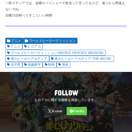
一部メディアでは、金曜ロードショーで放送って言ってるけど、違うから間違え
ないでね
日曜の15時ってすごくいい時間
アニメ
ワールドヒーローズミッション
アニメ
ヒロアカ
ワールドヒーローズミッション(WORLD HEROES' MISSION)
僕のヒーローアカデミア
僕のヒーローアカデミア-THE MOVIE-
吉沢亮
堀越耕平
映画
漫画
FOLLOW