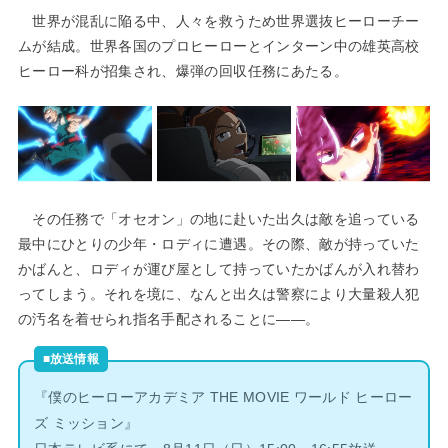
世界が混乱に陥る中、人々を救うため世界選抜ヒーローチー
ムが結成。世界各国のプロヒーローとインターン中の雄英高校
ヒーロー科が招集され、爆弾の回収任務にあたる。
その任務で「オセオン」の地に赴いた出久は敵を追っている
最中にひとりの少年・ロディに遭遇。その際、敵が持っていた
かばんと、ロディが運び屋として持っていたかばんが入れ替わ
ってしまう。それを境に、なんと出久は警察により大量殺人犯
の汚名を着せられ指名手配されることに――。
■放送情報
『僕のヒーローアカデミア THE MOVIE ワールド ヒーロー
ズ ミッション』