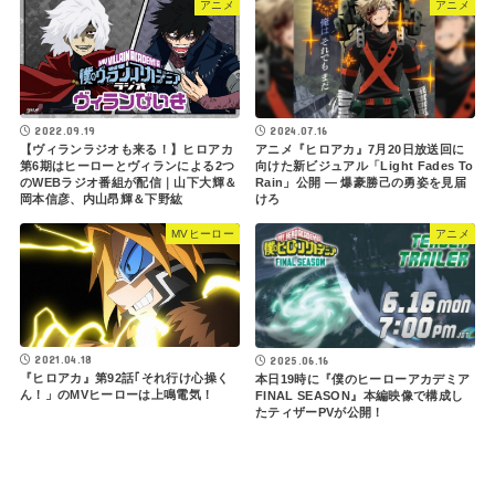
アニメ
アニメ
2022.09.19
2024.07.16
【ヴィランラジオも来る！】ヒロアカ
アニメ『ヒロアカ』7月20日放送回に
第6期はヒーローとヴィランによる2つ
向けた新ビジュアル「Light Fades To
のWEBラジオ番組が配信｜山下大輝＆
Rain」公開 ― 爆豪勝己の勇姿を見届
岡本信彦、内山昂輝＆下野紘
けろ
MVヒーロー
アニメ
2021.04.18
2025.06.16
『ヒロアカ』第92話｢それ行け心操く
本日19時に『僕のヒーローアカデミア
ん！」のMVヒーローは上鳴電気！
FINAL SEASON』本編映像で構成し
たティザーPVが公開！