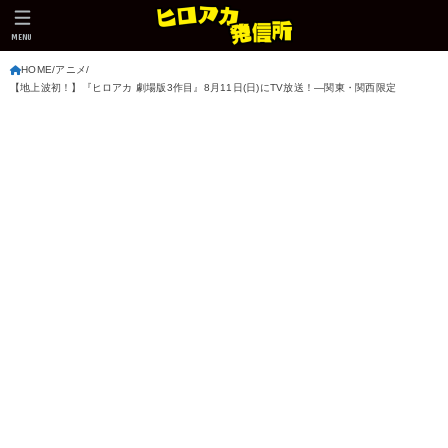
MENU
HOME
アニメ
【地上波初！】『ヒロアカ 劇場版3作目』8月11日(日)にTV放送！―関東・関西限定