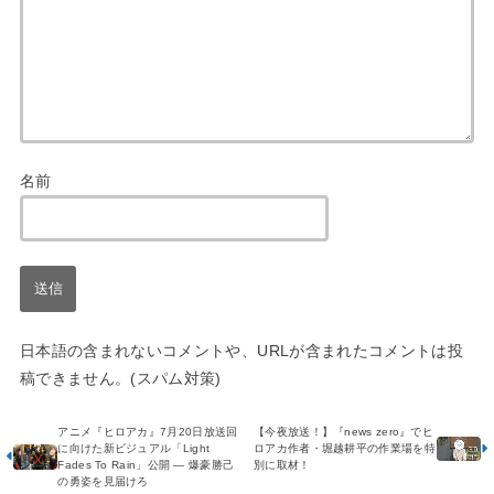
名前
日本語の含まれないコメントや、URLが含まれたコメントは投
稿できません。(スパム対策)
アニメ『ヒロアカ』7月20日放送回
【今夜放送！】『news zero』でヒ
に向けた新ビジュアル「Light
ロアカ作者・堀越耕平の作業場を特
Fades To Rain」公開 ― 爆豪勝己
別に取材！
の勇姿を見届けろ