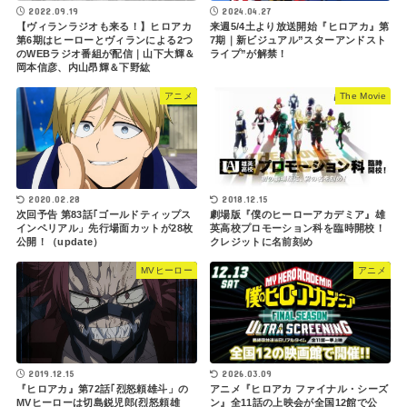
2022.09.19
2024.04.27
【ヴィランラジオも来る！】ヒロアカ
来週5/4土より放送開始『ヒロアカ』第
第6期はヒーローとヴィランによる2つ
7期｜新ビジュアル”スターアンドスト
のWEBラジオ番組が配信｜山下大輝＆
ライプ”が解禁！
岡本信彦、内山昂輝＆下野紘
アニメ
The Movie
2020.02.28
2018.12.15
次回予告 第83話｢ゴールドティップス
劇場版『僕のヒーローアカデミア』雄
インペリアル」先行場面カットが28枚
英高校プロモーション科を臨時開校！
公開！（update）
クレジットに名前刻め
MVヒーロー
アニメ
2019.12.15
2026.03.09
『ヒロアカ』第72話｢烈怒頼雄斗」の
アニメ『ヒロアカ ファイナル・シーズ
MVヒーローは切島鋭児郎(烈怒頼雄
ン』全11話の上映会が全国12館で公