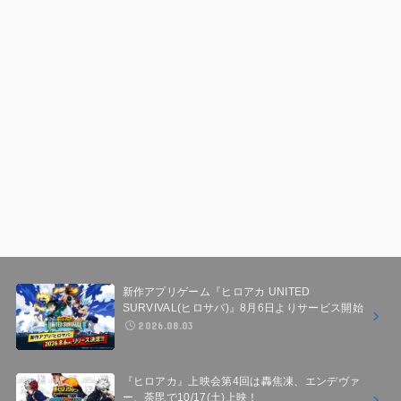
新作アプリゲーム『ヒロアカ UNITED
SURVIVAL(ヒロサバ)』8月6日よりサービス開始
2026.08.03
『ヒロアカ』上映会第4回は轟焦凍、エンデヴァ
ー、荼毘で10/17(土)上映！