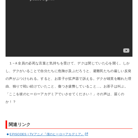
１−Ａ全員の必死な言葉と気持ちを受けて、デクは閉じていた心を開く。しか
し、デクがいることで自分たちに危険が及ぶだろうと、避難民たちの厳しい反発
の声がぶつけられる。すると、お茶子が拡声器で訴える。デクが雄英を離れた理
由、独りで戦い続けていたこと、傷つき疲弊していること…。お茶子は叫ぶ。
「ここを彼のヒーローアカデミアでいさせてください！」その声は、届くの
か！？
関連リンク
EPISODES | TVアニメ『僕のヒーローアカデミア』