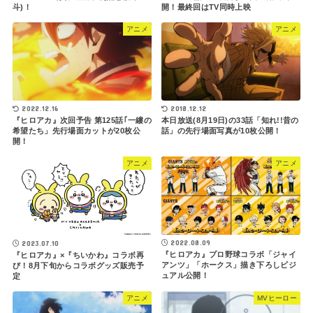
斗)！
開！最終回はTV同時上映
アニメ
アニメ
2022.12.16
2018.12.12
『ヒロアカ』次回予告 第125話｢一縷の
本日放送(8月19日)の33話「知れ!!昔の
希望たち」先行場面カットが20枚公
話」の先行場面写真が10枚公開！
開！
アニメ
アニメ
2022.08.09
2023.07.10
『ヒロアカ』プロ野球コラボ「ジャイ
『ヒロアカ』×『ちいかわ』コラボ再
アンツ」「ホークス」描き下ろしビジ
び！8月下旬からコラボグッズ販売予
ュアル公開！
定
アニメ
MVヒーロー