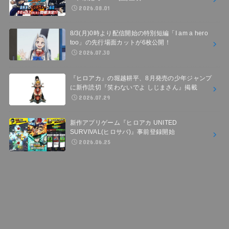
2026.08.01
8/3(月)0時より配信開始の特別短編「I am a hero
too」の先行場面カットが6枚公開！
2026.07.30
『ヒロアカ』の堀越耕平、8月発売の少年ジャンプ
に新作読切『笑わないでよ しじまさん』掲載
2026.07.29
新作アプリゲーム『ヒロアカ UNITED
SURVIVAL(ヒロサバ)』事前登録開始
2026.06.25