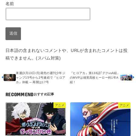
名前
日本語の含まれないコメントや、URLが含まれたコメントは投
稿できません。(スパム対策)
来週(3月13日/月)発売の週刊少年ジ
『ヒロアカ』第136話｢デクvsA組」
ャンプ15号から2号連続で『ヒロア
のMVPは雄英高校ヒーロー科1年A
カ』休載 ─ 再開は17号
組！
RECOMMEND
アニメ
アニメ