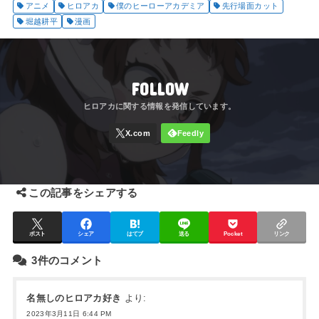
アニメ
ヒロアカ
僕のヒーローアカデミア
先行場面カット
堀越耕平
漫画
FOLLOW
この記事をシェアする
ポスト
シェア
はてブ
送る
Pocket
リンク
3件のコメント
名無しのヒロアカ好き
より:
2023年3月11日 6:44 PM