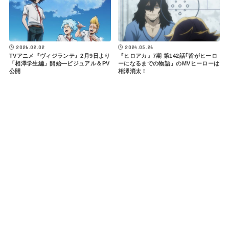
2026.02.02
2024.05.26
TVアニメ『ヴィジランテ』2月9日より
『ヒロアカ』7期 第142話｢皆がヒーロ
「相澤学生編」開始―ビジュアル＆PV
ーになるまでの物語」のMVヒーローは
公開
相澤消太！