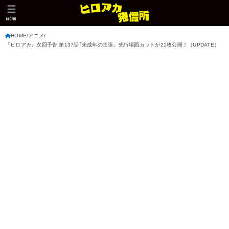
MENU
HOME
アニメ
『ヒロアカ』次回予告 第137話｢未成年の主張」先行場面カットが21枚公開！（UPDATE）