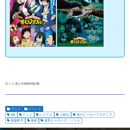
久々に見たKAWAII絵柄
アニメ
イベント
6期
アニメ
ヒロアカ
上映会
僕のヒーローアカデミア
堀越耕平
漫画
雄英ヒーローズ・バトル