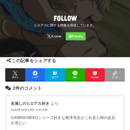
FOLLOW
この記事をシェアする
ポスト
シェア
はてブ
送る
Pocket
リンク
2件のコメント
名無しのヒロアカ好き
より:
2023年10月13日 4:51 PM
GANRIKINEKOシリーズ好きな相澤先生がこれ見た時の反応
が見たい