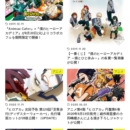
2019.10.19
『Animax Cafe+』×『僕のヒーローア
カデミア』が8月20日(火)よりコラボカ
フェを期間限定で開催！
2019.11.20
【一番くじ】『僕のヒーローアカデミ
ア ～猫とひと休み～』の各賞一覧画像
が公開！
アニメ
アニメ
2022.11.19
2020.06.05
『ヒロアカ』次回予告 第120話｢災害歩
アニメ第4期『ヒロアカ』円盤第6巻
行(ディザスターウォーカー)」先行場
2020年8月19日発売｜総作画監督の小
面カットが28枚公開！（UPDATE）
田嶋瞳さんによる描き下ろしジャケッ
トが公開！