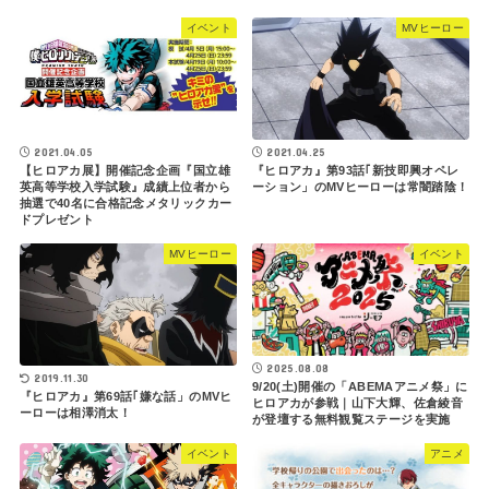
イベント
MVヒーロー
2021.04.05
2021.04.25
【ヒロアカ展】開催記念企画『国立雄
『ヒロアカ』第93話｢新技即興オペレ
英高等学校入学試験』成績上位者から
ーション」のMVヒーローは常闇踏陰！
抽選で40名に合格記念メタリックカー
ドプレゼント
MVヒーロー
イベント
2025.08.08
2019.11.30
9/20(土)開催の「ABEMAアニメ祭」に
『ヒロアカ』第69話｢嫌な話」のMVヒ
ヒロアカが参戦｜山下大輝、佐倉綾音
ーローは相澤消太！
が登壇する無料観覧ステージを実施
イベント
アニメ