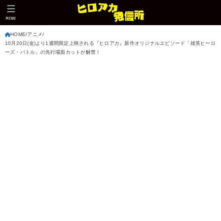
MENU
HOME
アニメ
10月20日(金)より1週間限定上映される『ヒロアカ』新作オリジナルエピソード「雄英ヒーロ
ーズ・バトル」の先行場面カットが解禁！