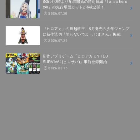
8/3(月)0時より配信開始の特別短編「I am a hero
too」の先行場面カットが6枚公開！
2026.07.30
『ヒロアカ』の堀越耕平、8月発売の少年ジャンプ
に新作読切『笑わないでよ しじまさん』掲載
2026.07.29
新作アプリゲーム『ヒロアカ UNITED
SURVIVAL(ヒロサバ)』事前登録開始
2026.06.25