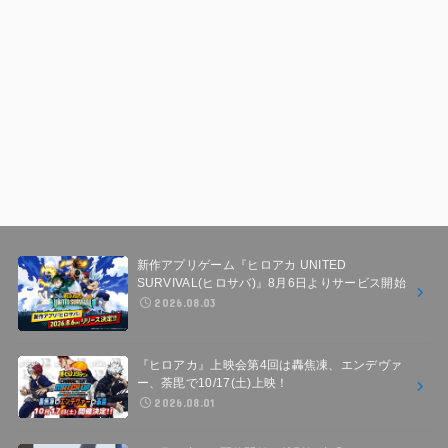
新作アプリゲーム『ヒロアカ UNITED
SURVIVAL(ヒロサバ)』8月6日よりサービス開始
2026.08.03
『ヒロアカ』上映会第4回は轟焦凍、エンデヴァ
ー、荼毘で10/17(土)上映！
2026.08.01