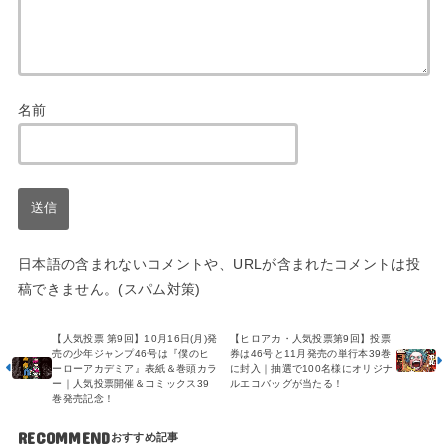
名前
日本語の含まれないコメントや、URLが含まれたコメントは投
稿できません。(スパム対策)
【人気投票 第9回】10月16日(月)発
【ヒロアカ・人気投票第9回】投票
売の少年ジャンプ46号は『僕のヒ
券は46号と11月発売の単行本39巻
ーローアカデミア』表紙＆巻頭カラ
に封入｜抽選で100名様にオリジナ
ー｜人気投票開催＆コミックス39
ルエコバッグが当たる！
巻発売記念！
RECOMMEND