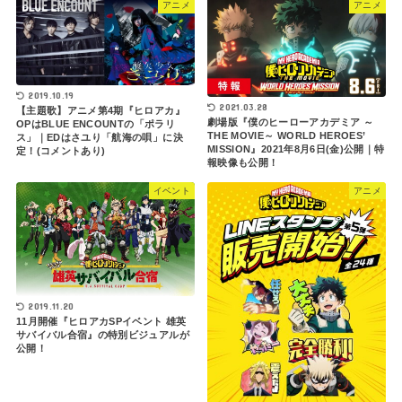
アニメ
アニメ
2019.10.19
2021.03.28
【主題歌】アニメ第4期『ヒロアカ』
劇場版『僕のヒーローアカデミア ～
OPはBLUE ENCOUNTの「ポラリ
THE MOVIE～ WORLD HEROES’
ス」｜EDはさユり「航海の唄」に決
MISSION』2021年8月6日(金)公開｜特
定！(コメントあり)
報映像も公開！
イベント
アニメ
2019.11.20
11月開催『ヒロアカSPイベント 雄英
サバイバル合宿』の特別ビジュアルが
公開！