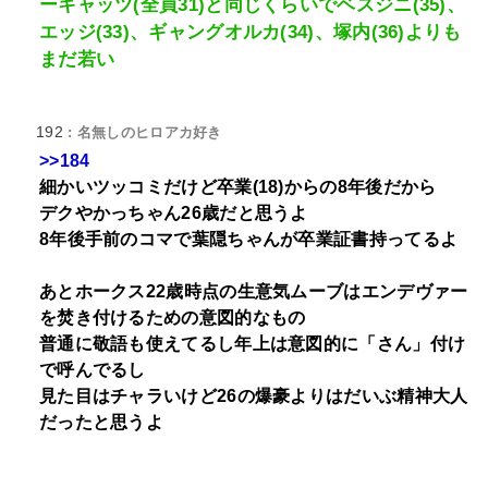
ーキャッツ(全員31)と同じくらいでベスジニ(35)、
エッジ(33)、ギャングオルカ(34)、塚内(36)よりも
まだ若い
192
: 名無しのヒロアカ好き
>>184
細かいツッコミだけど卒業(18)からの8年後だから
デクやかっちゃん26歳だと思うよ
8年後手前のコマで葉隠ちゃんが卒業証書持ってるよ
あとホークス22歳時点の生意気ムーブはエンデヴァー
を焚き付けるための意図的なもの
普通に敬語も使えてるし年上は意図的に「さん」付け
で呼んでるし
見た目はチャラいけど26の爆豪よりはだいぶ精神大人
だったと思うよ