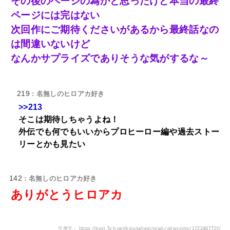
その後のページの為かと思ったけど本当の最終
ページには完はない
次回作にご期待くださいがあるから最終話なの
は間違いないけど
なんかサプライズでありそうな気がするな～
219
: 名無しのヒロアカ好き
>>213
そこは期待しちゃうよね！
外伝でも何でもいいからプロヒーロー編や過去ストー
リーとかも見たい
142
: 名無しのヒロアカ好き
ありがとうヒロアカ
引用元： https://itest.5ch.net/kizuna/test/read.cgi/wcomic/1722487723/