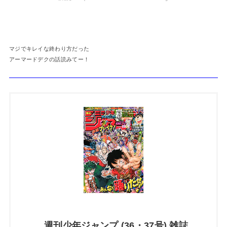
マジでキレイな終わり方だった
アーマードデクの話読みてー！
週刊少年ジャンプ (36・37号) 雑誌