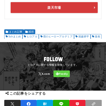
楽天市場
まとめ記事
感想
5chまとめ
ヒロアカ
僕のヒーローアカデミア
堀越耕平
漫画
FOLLOW
この記事をシェアする