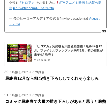
今後も
#ヒロアカ
をお楽しみに
#TVアニメも映画も絶賛公開
中
pic.twitter.com/REha2x7rta
— 僕のヒーローアカデミア公式 (@myheroacademia)
August
5, 2024
『ヒロアカ』完結後も大型企画開催！最終42巻12
月、ファイナルファンブック来年1月、初の画集が
来年4月発売！
2024.10.30
89
: 名無しのヒロアカ好き
最終巻12月なら相当描き下ろししてくれそう楽しみ
91
: 名無しのヒロアカ好き
コミック最終巻で大量の描き下ろしがあると思うと胸熱