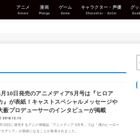
アニメ
漫画
ゲーム
キャラクター・声優
グッ
Anime
Manga
Game
Character・Actor
Goo
4月10日発売のアニメディア5月号は『ヒロア
カ』が表紙！キャストスペシャルメッセージや
大薮プロデューサーのインタビューが掲載
2018.12.15
4月10日に発売するアニメ情報誌「アニメディア 5月号」では『僕のヒーロー
アカデミア』が表紙になることが発表されました。