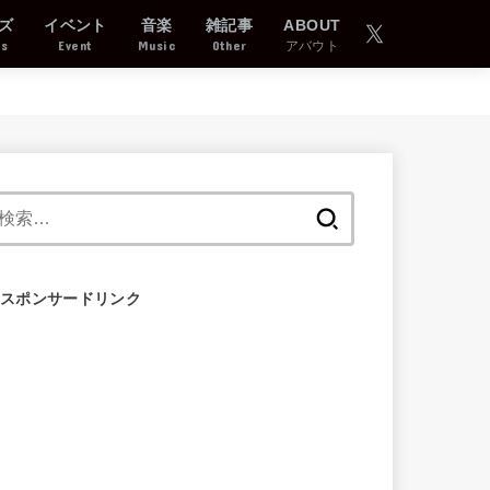
ズ
イベント
音楽
雑記事
ABOUT
ds
Event
Music
Other
アバウト
検
索:
スポンサードリンク