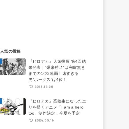
人気の投稿
『ヒロアカ』人気投票 第4回結
果発表｜”爆豪勝己”は完膚無き
までの1位3連覇！速すぎる
男”ホークス”は4位！
2018.12.20
『ヒロアカ』高校生になったエ
リを描くアニメ「I am a hero
too」制作決定！今夏を予定
2026.05.16