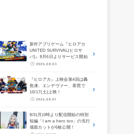
新作アプリゲーム『ヒロアカ
UNITED SURVIVAL(ヒロサ
バ)』8月6日よりサービス開始
2026.08.03
『ヒロアカ』上映会第4回は轟
焦凍、エンデヴァー、荼毘で
10/17(土)上映！
2026.08.01
8/3(月)0時より配信開始の特別
短編「I am a hero too」の先行
場面カットが6枚公開！