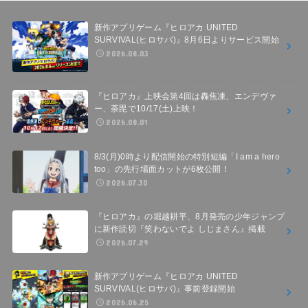
新作アプリゲーム『ヒロアカ UNITED
SURVIVAL(ヒロサバ)』8月6日よりサービス開始
2026.08.03
『ヒロアカ』上映会第4回は轟焦凍、エンデヴァ
ー、荼毘で10/17(土)上映！
2026.08.01
8/3(月)0時より配信開始の特別短編「I am a hero
too」の先行場面カットが6枚公開！
2026.07.30
『ヒロアカ』の堀越耕平、8月発売の少年ジャンプ
に新作読切『笑わないでよ しじまさん』掲載
2026.07.29
新作アプリゲーム『ヒロアカ UNITED
SURVIVAL(ヒロサバ)』事前登録開始
2026.06.25