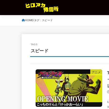
HOME
タグ : スピード
スピード
アニメ
V