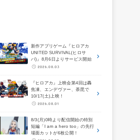
新作アプリゲーム『ヒロアカ
UNITED SURVIVAL(ヒロサ
バ)』8月6日よりサービス開始
2026.08.03
『ヒロアカ』上映会第4回は轟
焦凍、エンデヴァー、荼毘で
10/17(土)上映！
2026.08.01
8/3(月)0時より配信開始の特別
短編「I am a hero too」の先行
場面カットが6枚公開！