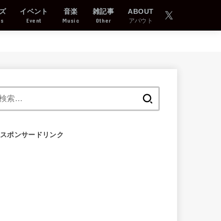
ズ
イベント
音楽
雑記事
ABOUT
ds
Event
Music
Other
アバウト
検
索:
スポンサードリンク