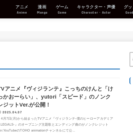
アニメ
漫画
ゲーム
キャラクター・声優
グッ
Anime
Manga
Game
Character・Actor
Goo
TVアニメ『ヴィジランテ』こっちのけんと「け
っかおーらい」、yutori「スピード」のノンク
レジットVer.が公開！
2025.04.07
4月7日(月)から始まったTVアニメ『ヴィジランテ-僕のヒーローアカデミア
ILLEGALS-』のオープニング主題歌とエンディング曲のがノンクレジット
er.YouTubeのTOHO animationチャンネルにて公...