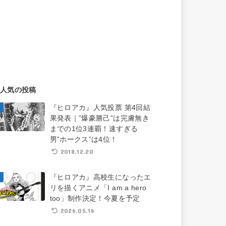
人気の投稿
『ヒロアカ』人気投票 第4回結
果発表｜”爆豪勝己”は完膚無き
までの1位3連覇！速すぎる
男”ホークス”は4位！
2018.12.20
『ヒロアカ』高校生になったエ
リを描くアニメ「I am a hero
too」制作決定！今夏を予定
2026.05.16