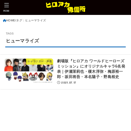
MENU
HOME
タグ : ヒューマライズ
ヒューマライズ
劇場版『ヒロアカ ワールドヒーローズ
キャラクター・声優
ミッション』にオリジナルキャラ6名発
表｜伊瀬茉莉也・榎木淳弥・梅原裕一
郎・坂田将吾・本名陽子・野島裕史
2021.07.17