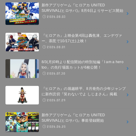
新作アプリゲーム『ヒロアカ UNITED
SURVIVAL(ヒロサバ)』8月6日よりサービス開始
2026.08.03
『ヒロアカ』上映会第4回は轟焦凍、エンデヴァ
ー、荼毘で10/17(土)上映！
2026.08.01
8/3(月)0時より配信開始の特別短編「I am a hero
too」の先行場面カットが6枚公開！
2026.07.30
『ヒロアカ』の堀越耕平、8月発売の少年ジャンプ
に新作読切『笑わないでよ しじまさん』掲載
2026.07.29
新作アプリゲーム『ヒロアカ UNITED
SURVIVAL(ヒロサバ)』事前登録開始
2026.06.25