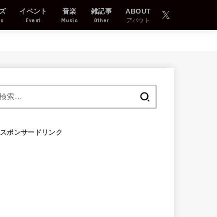
ズ
イベント
音楽
雑記事
ABOUT
ds
Event
Music
Other
アバウト
検
索:
スポンサードリンク