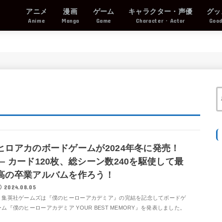
アニメ
漫画
ゲーム
キャラクター・声優
グッ
Anime
Manga
Game
Character・Actor
Goo
ヒロアカのボードゲームが2024年冬に発売！
― カード120枚、総シーン数240を駆使して最
高の卒業アルバムを作ろう！
2024.08.05
集英社ゲームズは『僕のヒーローアカデミア』の完結を記念してボードゲ
ーム『僕のヒーローアカデミア YOUR BEST MEMORY』を発表しました。