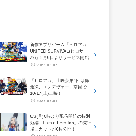
新作アプリゲーム『ヒロアカ
UNITED SURVIVAL(ヒロサ
バ)』8月6日よりサービス開始
2026.08.03
『ヒロアカ』上映会第4回は轟
焦凍、エンデヴァー、荼毘で
10/17(土)上映！
2026.08.01
8/3(月)0時より配信開始の特別
短編「I am a hero too」の先行
場面カットが6枚公開！