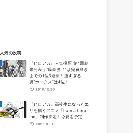
人気の投稿
『ヒロアカ』人気投票 第4回結
果発表｜”爆豪勝己”は完膚無き
までの1位3連覇！速すぎる
男”ホークス”は4位！
2018.12.20
『ヒロアカ』高校生になったエ
リを描くアニメ「I am a hero
too」制作決定！今夏を予定
2026.05.16