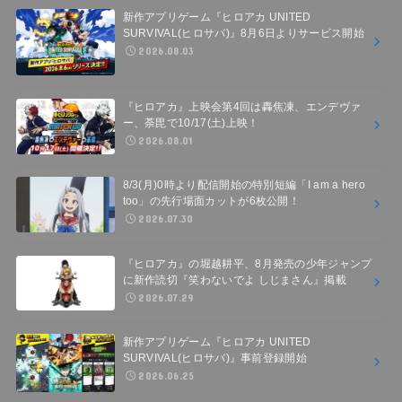
新作アプリゲーム『ヒロアカ UNITED
SURVIVAL(ヒロサバ)』8月6日よりサービス開始
2026.08.03
『ヒロアカ』上映会第4回は轟焦凍、エンデヴァ
ー、荼毘で10/17(土)上映！
2026.08.01
8/3(月)0時より配信開始の特別短編「I am a hero
too」の先行場面カットが6枚公開！
2026.07.30
『ヒロアカ』の堀越耕平、8月発売の少年ジャンプ
に新作読切『笑わないでよ しじまさん』掲載
2026.07.29
新作アプリゲーム『ヒロアカ UNITED
SURVIVAL(ヒロサバ)』事前登録開始
2026.06.25