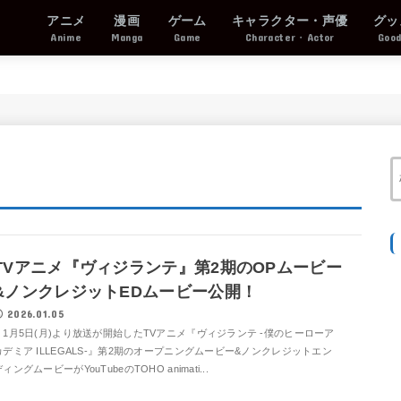
アニメ
漫画
ゲーム
キャラクター・声優
グッ
Anime
Manga
Game
Character・Actor
Goo
TVアニメ『ヴィジランテ』第2期のOPムービー
&ノンクレジットEDムービー公開！
2026.01.05
1月5日(月)より放送が開始したTVアニメ『ヴィジランテ -僕のヒーローア
カデミア ILLEGALS-』第2期のオープニングムービー&ノンクレジットエン
ィングムービーがYouTubeのTOHO animati...