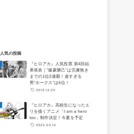
人気の投稿
『ヒロアカ』人気投票 第4回結
果発表｜”爆豪勝己”は完膚無き
までの1位3連覇！速すぎる
男”ホークス”は4位！
2018.12.20
『ヒロアカ』高校生になったエ
リを描くアニメ「I am a hero
too」制作決定！今夏を予定
2026.05.16