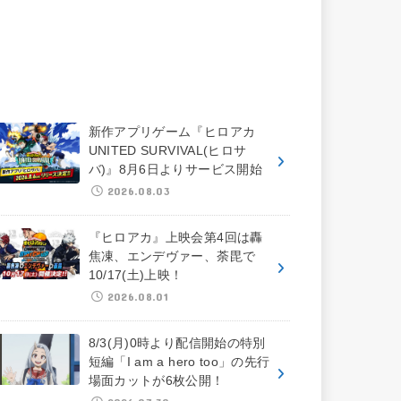
新作アプリゲーム『ヒロアカ
UNITED SURVIVAL(ヒロサ
バ)』8月6日よりサービス開始
2026.08.03
『ヒロアカ』上映会第4回は轟
焦凍、エンデヴァー、荼毘で
10/17(土)上映！
2026.08.01
8/3(月)0時より配信開始の特別
短編「I am a hero too」の先行
場面カットが6枚公開！