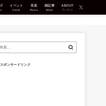
ズ
イベント
音楽
雑記事
ABOUT
ds
Event
Music
Other
アバウト
検
索:
スポンサードリンク