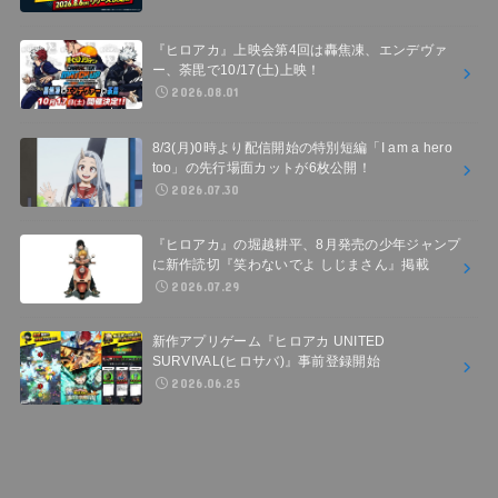
『ヒロアカ』上映会第4回は轟焦凍、エンデヴァ
ー、荼毘で10/17(土)上映！
2026.08.01
8/3(月)0時より配信開始の特別短編「I am a hero
too」の先行場面カットが6枚公開！
2026.07.30
『ヒロアカ』の堀越耕平、8月発売の少年ジャンプ
に新作読切『笑わないでよ しじまさん』掲載
2026.07.29
新作アプリゲーム『ヒロアカ UNITED
SURVIVAL(ヒロサバ)』事前登録開始
2026.06.25