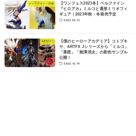
【ワンフェス2023冬】ベルファイン
キャラクター・声優
『ヒロアカ』ミルコと通形ミリオフィ
ギュア｜2023年秋・冬発売予定
2023.02.13
【僕のヒーローアカデミア】コトブキ
ARTFX J
ヤ、ARTFX Jシリーズから「ミルコ」
「荼毘」「相澤消太」の彩色サンプル
公開！
2022.12.19