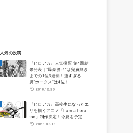
人気の投稿
『ヒロアカ』人気投票 第4回結
果発表｜”爆豪勝己”は完膚無き
までの1位3連覇！速すぎる
男”ホークス”は4位！
2018.12.20
『ヒロアカ』高校生になったエ
リを描くアニメ「I am a hero
too」制作決定！今夏を予定
2026.05.16