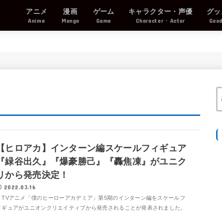
アニメ
漫画
ゲーム
キャラクター・声優
グッ
Anime
Manga
Game
Character・Actor
Goo
【ヒロアカ】インターン編スケールフィギュア
『緑谷出久』『爆豪勝己』『轟焦凍』がユニク
リから発売決定！
2022.03.16
TVアニメ「僕のヒーローアカデミア」第5期のインターン編をスケールフ
ィギュアがユニオンクリエイティブから発売されることが発表されました。