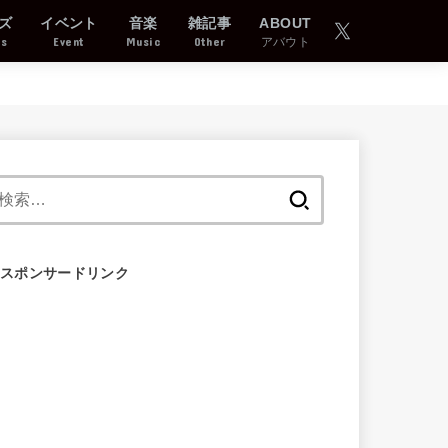
ズ
イベント
音楽
雑記事
ABOUT
ds
Event
Music
Other
アバウト
検
索:
スポンサードリンク