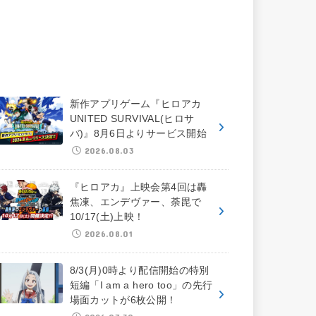
新作アプリゲーム『ヒロアカ
UNITED SURVIVAL(ヒロサ
バ)』8月6日よりサービス開始
2026.08.03
『ヒロアカ』上映会第4回は轟
焦凍、エンデヴァー、荼毘で
10/17(土)上映！
2026.08.01
8/3(月)0時より配信開始の特別
短編「I am a hero too」の先行
場面カットが6枚公開！