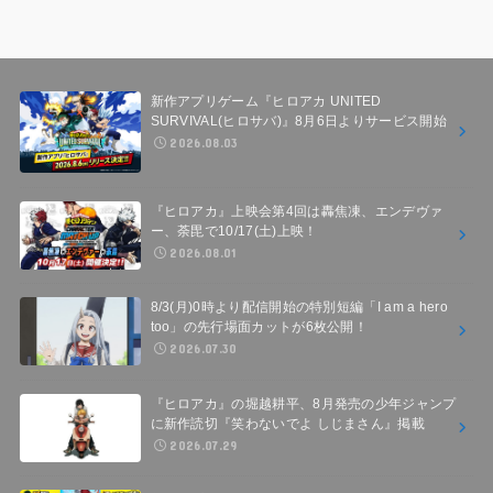
新作アプリゲーム『ヒロアカ UNITED
SURVIVAL(ヒロサバ)』8月6日よりサービス開始
2026.08.03
『ヒロアカ』上映会第4回は轟焦凍、エンデヴァ
ー、荼毘で10/17(土)上映！
2026.08.01
8/3(月)0時より配信開始の特別短編「I am a hero
too」の先行場面カットが6枚公開！
2026.07.30
『ヒロアカ』の堀越耕平、8月発売の少年ジャンプ
に新作読切『笑わないでよ しじまさん』掲載
2026.07.29