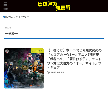
MENU
HOME
タグ : ーVSー
ーVSー
【一番くじ】本日(9/2)より順次発売の
フィギュア
『ヒロアカ ーVSー』アニメ6期再現
「緑谷出久」「麗日お茶子」、ラスト
ワン賞は大迫力の「オールマイト」フ
ィギュア
2023.09.02