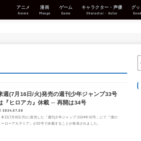
アニメ
漫画
ゲーム
キャラクター・声優
グッ
Anime
Manga
Game
Character・Actor
Goo
来週(7月16日/火)発売の週刊少年ジャンプ33号
は『ヒロアカ』休載 ─ 再開は34号
2024.07.08
本日(7月8日/月)に発売した「週刊少年ジャンプ 2024年32号」にて『僕の
ヒーローアカデミア』が33号で休載することが発表されました。