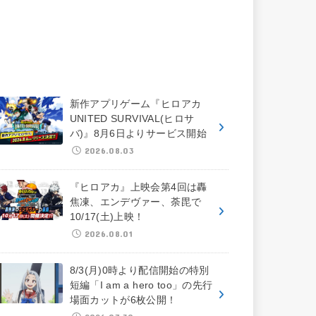
新作アプリゲーム『ヒロアカ
UNITED SURVIVAL(ヒロサ
バ)』8月6日よりサービス開始
2026.08.03
『ヒロアカ』上映会第4回は轟
焦凍、エンデヴァー、荼毘で
10/17(土)上映！
2026.08.01
8/3(月)0時より配信開始の特別
短編「I am a hero too」の先行
場面カットが6枚公開！