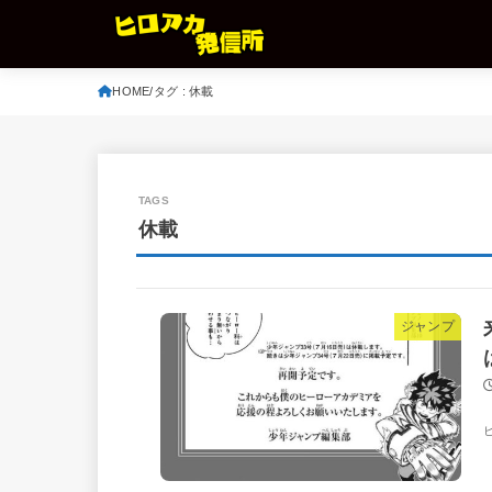
HOME
タグ : 休載
休載
ジャンプ