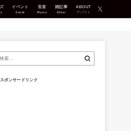
ズ
イベント
音楽
雑記事
ABOUT
ds
Event
Music
Other
アバウト
検
索:
スポンサードリンク