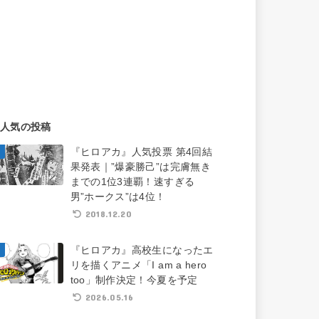
人気の投稿
『ヒロアカ』人気投票 第4回結
果発表｜”爆豪勝己”は完膚無き
までの1位3連覇！速すぎる
男”ホークス”は4位！
2018.12.20
『ヒロアカ』高校生になったエ
リを描くアニメ「I am a hero
too」制作決定！今夏を予定
2026.05.16