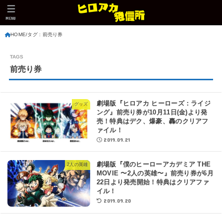
MENU
HOME
タグ : 前売り券
前売り券
劇場版『ヒロアカ ヒーローズ：ライジ
グッズ
ング』前売り券が10月11日(金)より発
売！特典はデク、爆豪、轟のクリアフ
ァイル！
2019.09.21
劇場版『僕のヒーローアカデミア THE
2人の英雄
MOVIE 〜2人の英雄〜』前売り券が6月
22日より発売開始！特典はクリアファ
イル！
2019.09.20