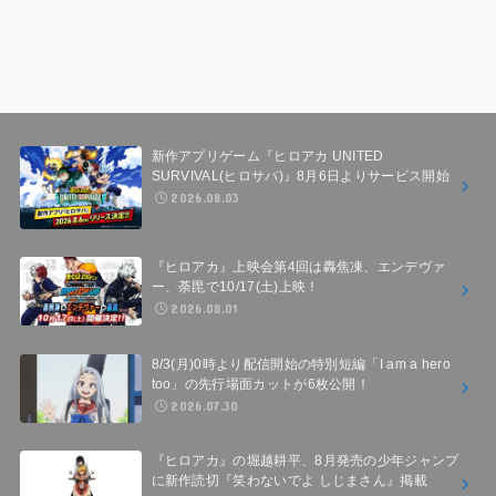
新作アプリゲーム『ヒロアカ UNITED
SURVIVAL(ヒロサバ)』8月6日よりサービス開始
2026.08.03
『ヒロアカ』上映会第4回は轟焦凍、エンデヴァ
ー、荼毘で10/17(土)上映！
2026.08.01
8/3(月)0時より配信開始の特別短編「I am a hero
too」の先行場面カットが6枚公開！
2026.07.30
『ヒロアカ』の堀越耕平、8月発売の少年ジャンプ
に新作読切『笑わないでよ しじまさん』掲載