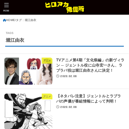
MENU
HOME
タグ : 堀江由衣
堀江由衣
TVアニメ第4期「文化祭編」の新ヴィラ
アニメ
ン ─ ジェントル役に山寺宏一さん、ラ
ブラバ役は堀江由衣さんに決定！
2020.02.08
【ネタバレ注意】ジェントルとラブラ
アニメ
バの声優が番組情報によって判明！
2020.02.08