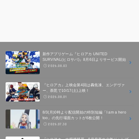
新作アプリゲーム『ヒロアカ UNITED
SURVIVAL(ヒロサバ)』8月6日よりサービス開始
2026.08.03
『ヒロアカ』上映会第4回は轟焦凍、エンデヴァ
ー、荼毘で10/17(土)上映！
2026.08.01
8/3(月)0時より配信開始の特別短編「I am a hero
too」の先行場面カットが6枚公開！
2026.07.30