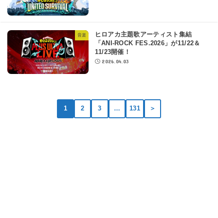
ヒロアカ主題歌アーティスト集結
音楽
「ANI-ROCK FES.2026」が11/22＆
11/23開催！
2026.04.03
1
2
3
…
131
＞