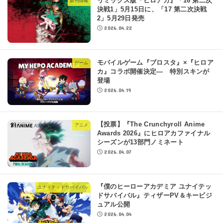
リミックス版『ヒロアカ』「16 第二次
新刊情報
決戦1」5月15日に、「17 第二次決戦
2」5月29日発売
2026.04.22
モバイルゲーム『ブロスタ』×『ヒロア
ゲーム
カ』コラボ開催決定― 特別スキンが
登場
2026.04.19
【投票】『The Crunchyroll Anime
アニメ
Awards 2026』にヒロアカファイナル
シーズンが13部門ノミネート
2026.04.07
『僕のヒーローアカデミア ユナイテッ
ユナイテッドサバイバル
ドサバイバル』ティザーPV＆キービジ
ュアル公開
2026.04.04