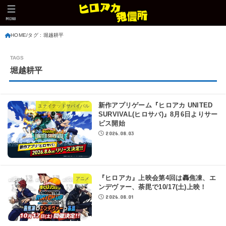
MENU
HOME
タグ : 堀越耕平
堀越耕平
新作アプリゲーム『ヒロアカ UNITED
ユナイテッドサバイバル
SURVIVAL(ヒロサバ)』8月6日よりサー
ビス開始
2026.08.03
『ヒロアカ』上映会第4回は轟焦凍、エ
アニメ
ンデヴァー、荼毘で10/17(土)上映！
2026.08.01