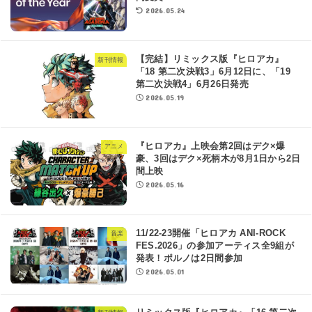
2026.05.24
【完結】リミックス版『ヒロアカ』
新刊情報
「18 第二次決戦3」6月12日に、「19
第二次決戦4」6月26日発売
2026.05.19
『ヒロアカ』上映会第2回はデク×爆
アニメ
豪、3回はデク×死柄木が8月1日から2日
間上映
2026.05.16
11/22-23開催「ヒロアカ ANI-ROCK
音楽
FES.2026」の参加アーティス全9組が
発表！ポルノは2日間参加
2026.05.01