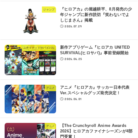
『ヒロアカ』の堀越耕平、8月発売の少
ジャンプ
年ジャンプに新作読切『笑わないでよ
しじまさん』掲載
2026.07.29
新作アプリゲーム『ヒロアカ UNITED
ユナイテッドサバイバル
SURVIVAL(ヒロサバ)』事前登録開始
2026.06.25
アニメ『ヒロアカ』サッカー日本代表
アニメ
Ver.スペシャルグッズ発売決定！
2026.06.01
【The Crunchyroll Anime Awards
アニメ
2026】ヒロアカファイナシーズンが4部
門受賞！