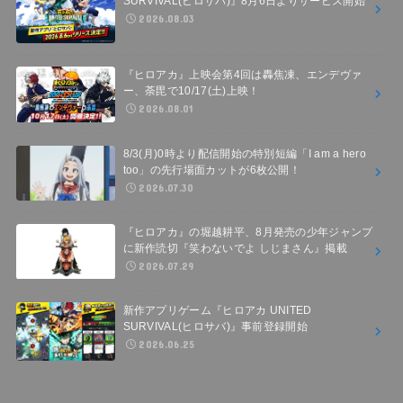
SURVIVAL(ヒロサバ)』8月6日よりサービス開始
2026.08.03
『ヒロアカ』上映会第4回は轟焦凍、エンデヴァ
ー、荼毘で10/17(土)上映！
2026.08.01
8/3(月)0時より配信開始の特別短編「I am a hero
too」の先行場面カットが6枚公開！
2026.07.30
『ヒロアカ』の堀越耕平、8月発売の少年ジャンプ
に新作読切『笑わないでよ しじまさん』掲載
2026.07.29
新作アプリゲーム『ヒロアカ UNITED
SURVIVAL(ヒロサバ)』事前登録開始
2026.06.25