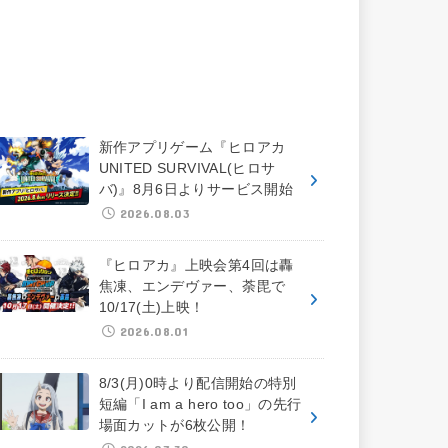
新作アプリゲーム『ヒロアカ
UNITED SURVIVAL(ヒロサ
バ)』8月6日よりサービス開始
2026.08.03
『ヒロアカ』上映会第4回は轟
焦凍、エンデヴァー、荼毘で
10/17(土)上映！
2026.08.01
8/3(月)0時より配信開始の特別
短編「I am a hero too」の先行
場面カットが6枚公開！