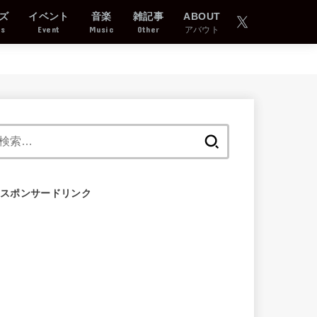
ズ
イベント
音楽
雑記事
ABOUT
ds
Event
Music
Other
アバウト
検
索:
スポンサードリンク