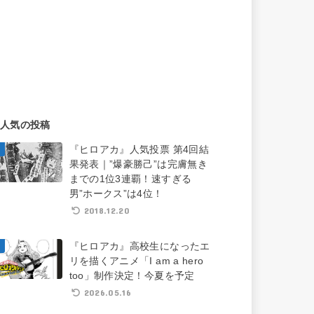
人気の投稿
『ヒロアカ』人気投票 第4回結
果発表｜”爆豪勝己”は完膚無き
までの1位3連覇！速すぎる
男”ホークス”は4位！
2018.12.20
『ヒロアカ』高校生になったエ
リを描くアニメ「I am a hero
too」制作決定！今夏を予定
2026.05.16