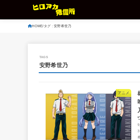
HOME
タグ : 安野希世乃
安野希世乃
アニメ