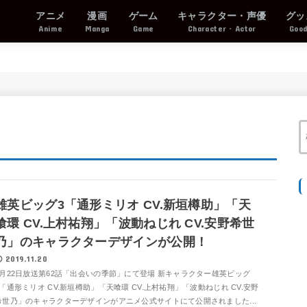
アニメ
漫画
ゲーム
キャラクター・声優
グッ
Anime
Manga
Game
Character・Actor
Goo
雄英ビッグ3「通形ミリオ CV.新垣樽助」「天
喰環 CV.上村祐翔」「波動ねじれ CV.安野希世
乃」のキャラクターデザインが公開！
2019.11.20
9月22日放送第62話「出会いの季節」にて登場 新キャラクター雄英ビッグ
3「通形ミリオ CV.新垣樽助」「天喰環 CV.上村祐翔」「波動ねじれ CV.安野
希世乃」のキャラクターデザインがアニメ公式サイトにて公開されました...