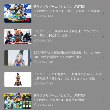
新作アプリゲーム『ヒロアカ UNITED
SURVIVAL(ヒロサバ)』8月6日よりサービス開始
2026.08.03
『ヒロアカ』上映会第4回は轟焦凍、エンデヴァ
ー、荼毘で10/17(土)上映！
2026.08.01
8/3(月)0時より配信開始の特別短編「I am a hero
too」の先行場面カットが6枚公開！
2026.07.30
『ヒロアカ』の堀越耕平、8月発売の少年ジャンプ
に新作読切『笑わないでよ しじまさん』掲載
2026.07.29
新作アプリゲーム『ヒロアカ UNITED
SURVIVAL(ヒロサバ)』事前登録開始
2026.06.25