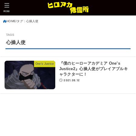
MENU
HOME
タグ : 心操人使
心操人使
『僕のヒーローアカデミア One’s
One’s Justice
Justice2』心操人使がプレイアブルキ
ャラクターに！
2021.08.12