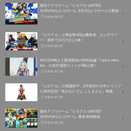
新作アプリゲーム『ヒロアカ UNITED
SURVIVAL(ヒロサバ)』8月6日よりサービス開始
2026.08.03
『ヒロアカ』上映会第4回は轟焦凍、エンデヴァ
ー、荼毘で10/17(土)上映！
2026.08.01
8/3(月)0時より配信開始の特別短編「I am a hero
too」の先行場面カットが6枚公開！
2026.07.30
『ヒロアカ』の堀越耕平、8月発売の少年ジャンプ
に新作読切『笑わないでよ しじまさん』掲載
2026.07.29
新作アプリゲーム『ヒロアカ UNITED
SURVIVAL(ヒロサバ)』事前登録開始
2026.06.25