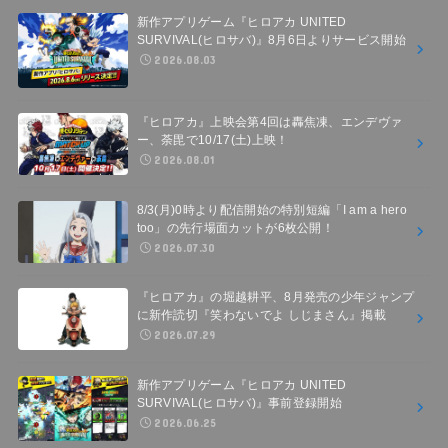
新作アプリゲーム『ヒロアカ UNITED
SURVIVAL(ヒロサバ)』8月6日よりサービス開始
2026.08.03
『ヒロアカ』上映会第4回は轟焦凍、エンデヴァ
ー、荼毘で10/17(土)上映！
2026.08.01
8/3(月)0時より配信開始の特別短編「I am a hero
too」の先行場面カットが6枚公開！
2026.07.30
『ヒロアカ』の堀越耕平、8月発売の少年ジャンプ
に新作読切『笑わないでよ しじまさん』掲載
2026.07.29
新作アプリゲーム『ヒロアカ UNITED
SURVIVAL(ヒロサバ)』事前登録開始
2026.06.25