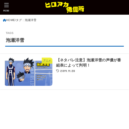
MENU
HOME
タグ : 泡瀬洋雪
泡瀬洋雪
【ネタバレ注意】泡瀬洋雪の声優が番
アニメ
組表によって判明！
2019.11.20