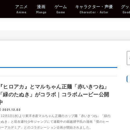
アニメ
漫画
ゲーム
キャラクター・声優
グッ
Anime
Manga
Game
Character・Actor
Goo
『ヒロアカ』とマルちゃん正麺「赤いきつね」
「緑のたぬき」がコラボ｜コラボムービー公開
中
2021.12.02
12月1日(水)より東洋水産マルちゃん正麺のカップ麺「赤いきつね」「緑の
たぬき」と現在週刊少年ジャンプにて連載中の堀越耕平氏の漫画「僕のヒー
ローアカデミア」とのコラボレーション企画が開始されました。