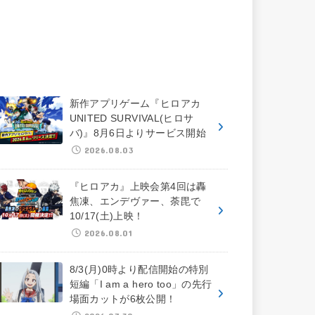
新作アプリゲーム『ヒロアカ
UNITED SURVIVAL(ヒロサ
バ)』8月6日よりサービス開始
2026.08.03
『ヒロアカ』上映会第4回は轟
焦凍、エンデヴァー、荼毘で
10/17(土)上映！
2026.08.01
8/3(月)0時より配信開始の特別
短編「I am a hero too」の先行
場面カットが6枚公開！