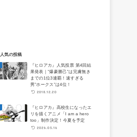
人気の投稿
『ヒロアカ』人気投票 第4回結
果発表｜”爆豪勝己”は完膚無き
までの1位3連覇！速すぎる
男”ホークス”は4位！
2018.12.20
『ヒロアカ』高校生になったエ
リを描くアニメ「I am a hero
too」制作決定！今夏を予定
2026.05.16