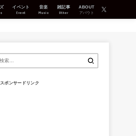
ズ
イベント
音楽
雑記事
ABOUT
ds
Event
Music
Other
アバウト
検
索:
スポンサードリンク