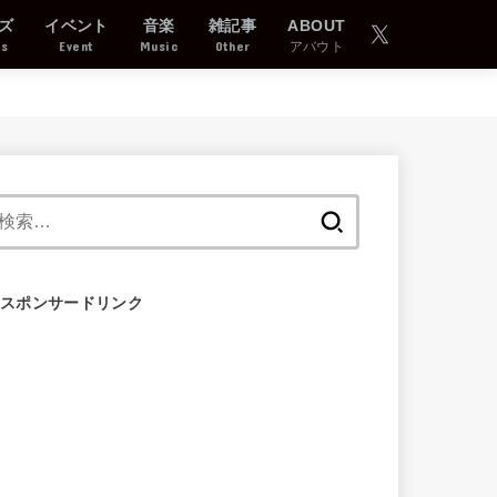
ズ
イベント
音楽
雑記事
ABOUT
ds
Event
Music
Other
アバウト
検
索:
スポンサードリンク