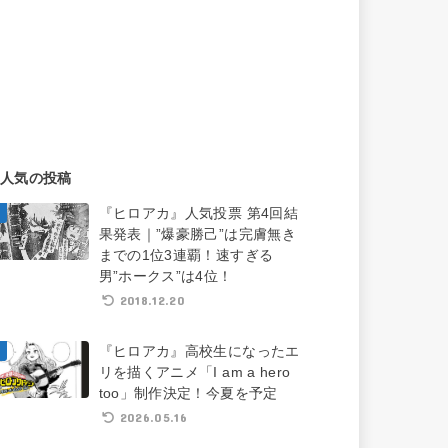
人気の投稿
『ヒロアカ』人気投票 第4回結
果発表｜”爆豪勝己”は完膚無き
までの1位3連覇！速すぎる
男”ホークス”は4位！
2018.12.20
『ヒロアカ』高校生になったエ
リを描くアニメ「I am a hero
too」制作決定！今夏を予定
2026.05.16