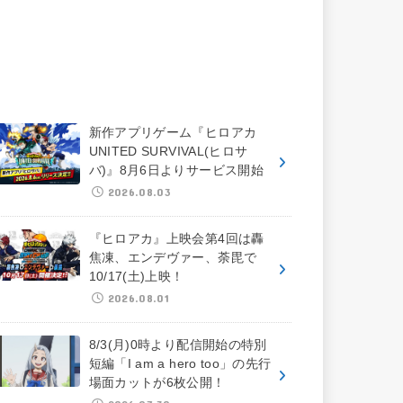
新作アプリゲーム『ヒロアカ
UNITED SURVIVAL(ヒロサ
バ)』8月6日よりサービス開始
2026.08.03
『ヒロアカ』上映会第4回は轟
焦凍、エンデヴァー、荼毘で
10/17(土)上映！
2026.08.01
8/3(月)0時より配信開始の特別
短編「I am a hero too」の先行
場面カットが6枚公開！