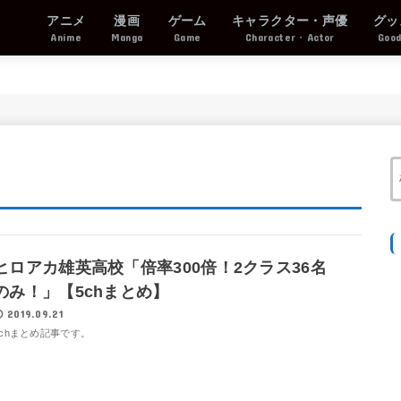
アニメ
漫画
ゲーム
キャラクター・声優
グッ
Anime
Manga
Game
Character・Actor
Goo
ヒロアカ雄英高校「倍率300倍！2クラス36名
のみ！」【5chまとめ】
2019.09.21
5chまとめ記事です。