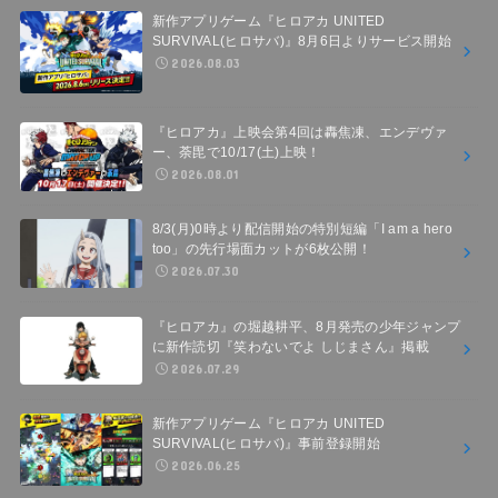
新作アプリゲーム『ヒロアカ UNITED
SURVIVAL(ヒロサバ)』8月6日よりサービス開始
2026.08.03
『ヒロアカ』上映会第4回は轟焦凍、エンデヴァ
ー、荼毘で10/17(土)上映！
2026.08.01
8/3(月)0時より配信開始の特別短編「I am a hero
too」の先行場面カットが6枚公開！
2026.07.30
『ヒロアカ』の堀越耕平、8月発売の少年ジャンプ
に新作読切『笑わないでよ しじまさん』掲載
2026.07.29
新作アプリゲーム『ヒロアカ UNITED
SURVIVAL(ヒロサバ)』事前登録開始
2026.06.25