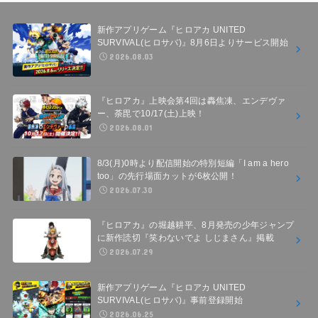
新作アプリゲーム『ヒロアカ UNITED
SURVIVAL(ヒロサバ)』8月6日よりサービス開始
2026.08.03
『ヒロアカ』上映会第4回は轟焦凍、エンデヴァ
ー、荼毘で10/17(土)上映！
2026.08.01
8/3(月)0時より配信開始の特別短編「I am a hero
too」の先行場面カットが6枚公開！
2026.07.30
『ヒロアカ』の堀越耕平、8月発売の少年ジャンプ
に新作読切『笑わないでよ しじまさん』掲載
2026.07.29
新作アプリゲーム『ヒロアカ UNITED
SURVIVAL(ヒロサバ)』事前登録開始
2026.06.25