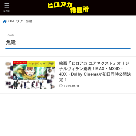
MENU
HOME
タグ : 魚建
魚建
映画『ヒロアカ ユアネクスト』オリジ
キャラクター・声優
ナルヴィラン発表！MAX・MX4D・
4DX・Dolby Cinemaが初日同時公開決
定！
2024.07.11