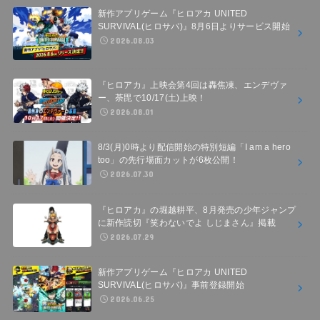
新作アプリゲーム『ヒロアカ UNITED
SURVIVAL(ヒロサバ)』8月6日よりサービス開始
2026.08.03
『ヒロアカ』上映会第4回は轟焦凍、エンデヴァ
ー、荼毘で10/17(土)上映！
2026.08.01
8/3(月)0時より配信開始の特別短編「I am a hero
too」の先行場面カットが6枚公開！
2026.07.30
『ヒロアカ』の堀越耕平、8月発売の少年ジャンプ
に新作読切『笑わないでよ しじまさん』掲載
2026.07.29
新作アプリゲーム『ヒロアカ UNITED
SURVIVAL(ヒロサバ)』事前登録開始
2026.06.25