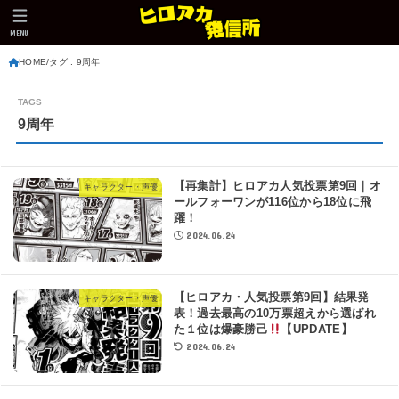
MENU
HOME
タグ : 9周年
9周年
【再集計】ヒロアカ人気投票第9回｜オ
キャラクター・声優
ールフォーワンが116位から18位に飛
躍！
2024.06.24
【ヒロアカ・人気投票第9回】結果発
キャラクター・声優
表！過去最高の10万票超えから選ばれ
た１位は爆豪勝己
【UPDATE】
2024.06.24