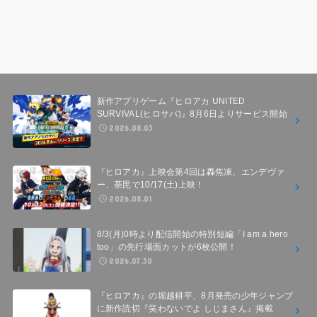
新作アプリゲーム『ヒロアカ UNITED
SURVIVAL(ヒロサバ)』8月6日よりサービス開始
2026.08.03
『ヒロアカ』上映会第4回は轟焦凍、エンデヴァ
ー、荼毘で10/17(土)上映！
2026.08.01
8/3(月)0時より配信開始の特別短編「I am a hero
too」の先行場面カットが6枚公開！
2026.07.30
『ヒロアカ』の堀越耕平、8月発売の少年ジャンプ
に新作読切『笑わないでよ しじまさん』掲載