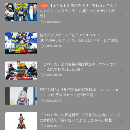
【まとめ】新作読み切り『笑わないでよ し
じまさん』もう大丈夫、お婆ちゃんが来た【感
想】
2026.08.11
新作アプリゲーム『ヒロアカ UNITED
SURVIVAL(ヒロサバ)』8月6日よりサービス開始
2026.08.03
『ヒロアカ』上映会第4回は轟焦凍、エンデヴァ
ー、荼毘で10/17(土)上映！
2026.08.01
8/3(月)0時より配信開始の特別短編「I am a hero
too」の先行場面カットが6枚公開！
2026.07.30
『ヒロアカ』の堀越耕平、8月発売の少年ジャンプ
に新作読切『笑わないでよ しじまさん』掲載
2026.07.29