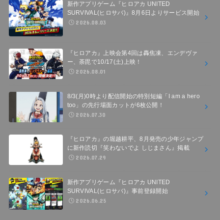
新作アプリゲーム『ヒロアカ UNITED
SURVIVAL(ヒロサバ)』8月6日よりサービス開始
2026.08.03
『ヒロアカ』上映会第4回は轟焦凍、エンデヴァ
ー、荼毘で10/17(土)上映！
2026.08.01
8/3(月)0時より配信開始の特別短編「I am a hero
too」の先行場面カットが6枚公開！
2026.07.30
『ヒロアカ』の堀越耕平、8月発売の少年ジャンプ
に新作読切『笑わないでよ しじまさん』掲載
2026.07.29
新作アプリゲーム『ヒロアカ UNITED
SURVIVAL(ヒロサバ)』事前登録開始
2026.06.25