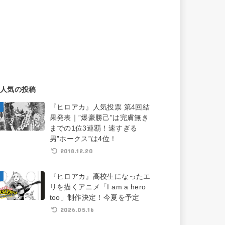
人気の投稿
『ヒロアカ』人気投票 第4回結
果発表｜”爆豪勝己”は完膚無き
までの1位3連覇！速すぎる
男”ホークス”は4位！
2018.12.20
『ヒロアカ』高校生になったエ
リを描くアニメ「I am a hero
too」制作決定！今夏を予定
2026.05.16