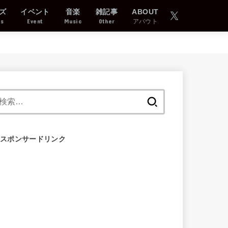
ズ
イベント
音楽
雑記事
ABOUT
ds
Event
Music
Other
アバウト
検
索:
スポンサードリンク