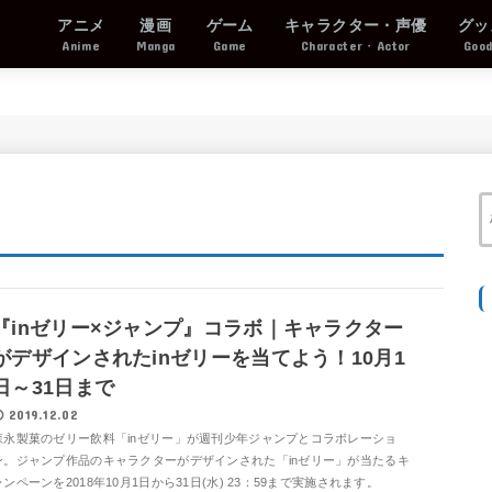
アニメ
漫画
ゲーム
キャラクター・声優
グッ
Anime
Manga
Game
Character・Actor
Goo
『inゼリー×ジャンプ』コラボ｜キャラクター
がデザインされたinゼリーを当てよう！10月1
日～31日まで
2019.12.02
森永製菓のゼリー飲料「inゼリー」が週刊少年ジャンプとコラボレーショ
ン。ジャンプ作品のキャラクターがデザインされた「inゼリー」が当たるキ
ャンペーンを2018年10月1日から31日(水) 23：59まで実施されます。