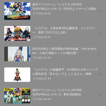
新作アプリゲーム『ヒロアカ UNITED
SURVIVAL(ヒロサバ)』8月6日よりサービス開始
2026.08.03
『ヒロアカ』上映会第4回は轟焦凍、エンデヴァ
ー、荼毘で10/17(土)上映！
2026.08.01
8/3(月)0時より配信開始の特別短編「I am a hero
too」の先行場面カットが6枚公開！
2026.07.30
『ヒロアカ』の堀越耕平、8月発売の少年ジャンプ
に新作読切『笑わないでよ しじまさん』掲載
2026.07.29
新作アプリゲーム『ヒロアカ UNITED
SURVIVAL(ヒロサバ)』事前登録開始
2026.06.25