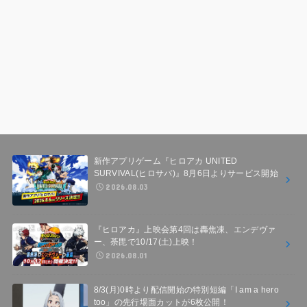
新作アプリゲーム『ヒロアカ UNITED
SURVIVAL(ヒロサバ)』8月6日よりサービス開始
2026.08.03
『ヒロアカ』上映会第4回は轟焦凍、エンデヴァ
ー、荼毘で10/17(土)上映！
2026.08.01
8/3(月)0時より配信開始の特別短編「I am a hero
too」の先行場面カットが6枚公開！