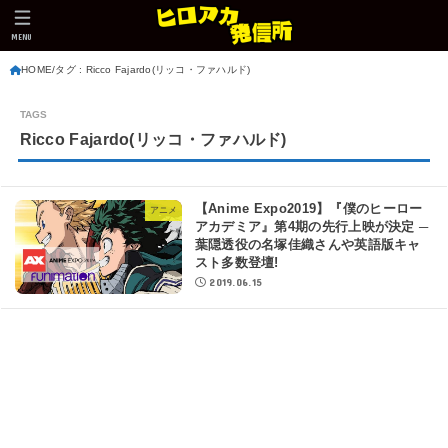
MENU
HOME
タグ : Ricco Fajardo(リッコ・ファハルド)
Ricco Fajardo(リッコ・ファハルド)
【Anime Expo2019】『僕のヒーロー
アニメ
アカデミア』第4期の先行上映が決定 ─
葉隠透役の名塚佳織さんや英語版キャ
スト多数登壇!
2019.06.15