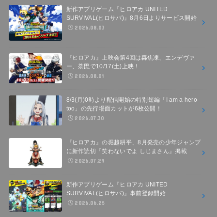
新作アプリゲーム『ヒロアカ UNITED
SURVIVAL(ヒロサバ)』8月6日よりサービス開始
2026.08.03
『ヒロアカ』上映会第4回は轟焦凍、エンデヴァ
ー、荼毘で10/17(土)上映！
2026.08.01
8/3(月)0時より配信開始の特別短編「I am a hero
too」の先行場面カットが6枚公開！
2026.07.30
『ヒロアカ』の堀越耕平、8月発売の少年ジャンプ
に新作読切『笑わないでよ しじまさん』掲載
2026.07.29
新作アプリゲーム『ヒロアカ UNITED
SURVIVAL(ヒロサバ)』事前登録開始
2026.06.25