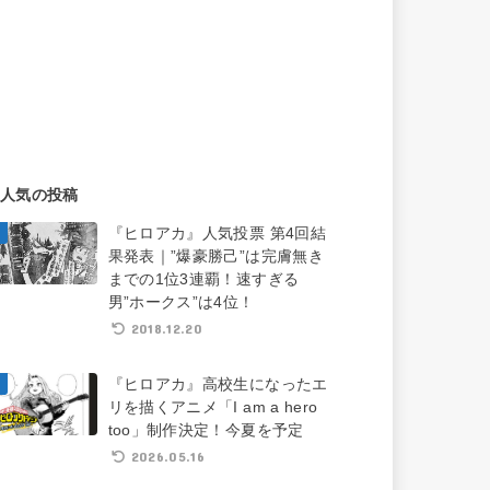
人気の投稿
『ヒロアカ』人気投票 第4回結
果発表｜”爆豪勝己”は完膚無き
までの1位3連覇！速すぎる
男”ホークス”は4位！
2018.12.20
『ヒロアカ』高校生になったエ
リを描くアニメ「I am a hero
too」制作決定！今夏を予定
2026.05.16