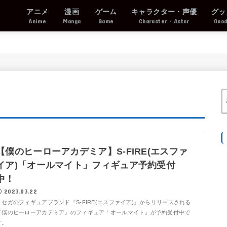
アニメ
漫画
ゲーム
キャラクター・声優
グッ
Anime
Manga
Game
Character・Actor
Goo
【僕のヒーローアカデミア】S-FIRE(エスファ
イア)「オールマイト」フィギュア予約受付
中！
2023.03.22
セガのフィギュアブランド『S-FIRE(エスファイア)』からリリースされる
『僕のヒーローアカデミア』のフィギュア「オールマイト」が予約受付中で
す。