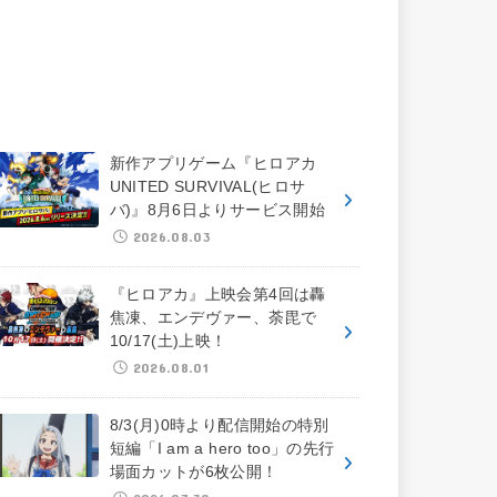
新作アプリゲーム『ヒロアカ
UNITED SURVIVAL(ヒロサ
バ)』8月6日よりサービス開始
2026.08.03
『ヒロアカ』上映会第4回は轟
焦凍、エンデヴァー、荼毘で
10/17(土)上映！
2026.08.01
8/3(月)0時より配信開始の特別
短編「I am a hero too」の先行
場面カットが6枚公開！