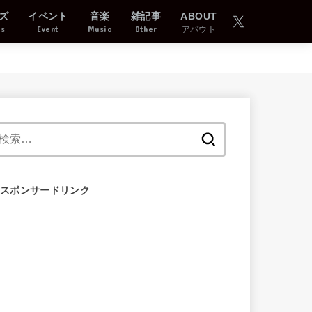
ズ
イベント
音楽
雑記事
ABOUT
ds
Event
Music
Other
アバウト
検
索:
スポンサードリンク