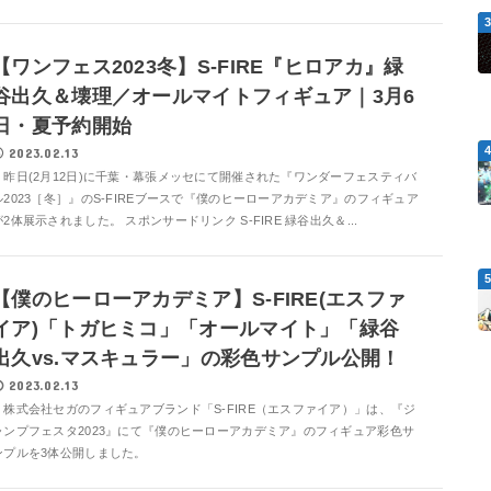
【ワンフェス2023冬】S-FIRE『ヒロアカ』緑
谷出久＆壊理／オールマイトフィギュア｜3月6
日・夏予約開始
2023.02.13
昨日(2月12日)に千葉・幕張メッセにて開催された『ワンダーフェスティバ
ル2023［冬］』のS-FIREブースで『僕のヒーローアカデミア』のフィギュア
が2体展示されました。 スポンサードリンク S-FIRE 緑谷出久＆...
【僕のヒーローアカデミア】S-FIRE(エスファ
イア)「トガヒミコ」「オールマイト」「緑谷
出久vs.マスキュラー」の彩色サンプル公開！
2023.02.13
株式会社セガのフィギュアブランド「S-FIRE（エスファイア）」は、『ジ
ャンプフェスタ2023』にて『僕のヒーローアカデミア』のフィギュア彩色サ
ンプルを3体公開しました。