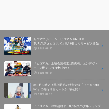
新作アプリゲーム『ヒロアカ UNITED
SURVIVAL(ヒロサバ)』8月6日よりサービス開始
2026.08.03
『ヒロアカ』上映会第4回は轟焦凍、エンデヴァ
ー、荼毘で10/17(土)上映！
2026.08.01
8/3(月)0時より配信開始の特別短編「I am a hero
too」の先行場面カットが6枚公開！
2026.07.30
『ヒロアカ』の堀越耕平、8月発売の少年ジャンプ