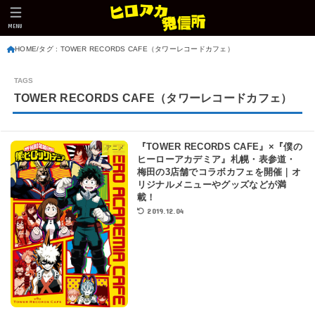
MENU
HOME
タグ : TOWER RECORDS CAFE（タワーレコードカフェ）
TOWER RECORDS CAFE（タワーレコードカフェ）
『TOWER RECORDS CAFE』×『僕の
アニメ
ヒーローアカデミア』札幌・表参道・
梅田の3店舗でコラボカフェを開催｜オ
リジナルメニューやグッズなどが満
載！
2019.12.04