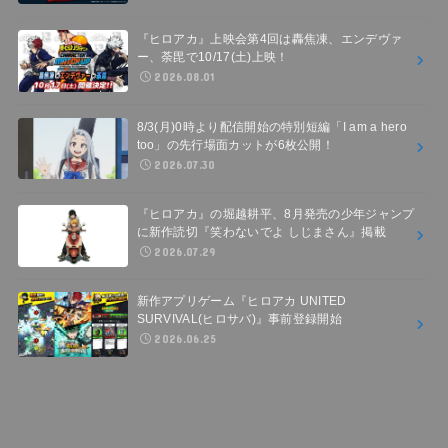
『ヒロアカ』上映会第4回は轟焦凍、エンデヴァ
ー、荼毘で10/17(土)上映！
2026.08.01
8/3(月)0時より配信開始の特別短編「I am a hero
too」の先行場面カットが6枚公開！
2026.07.30
『ヒロアカ』の堀越耕平、8月発売の少年ジャンプ
に新作読切『笑わないでよ しじまさん』掲載
2026.07.29
新作アプリゲーム『ヒロアカ UNITED
SURVIVAL(ヒロサバ)』事前登録開始
2026.06.25