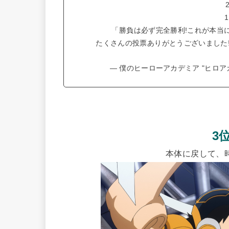
「勝負は必ず完全勝利!これが本当に
たくさんの投票ありがとうございました
— 僕のヒーローアカデミア "ヒロアカ"ア
3
本体に戻して、