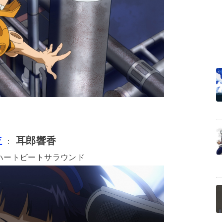
位
耳郎響香
：
ハートビートサラウンド