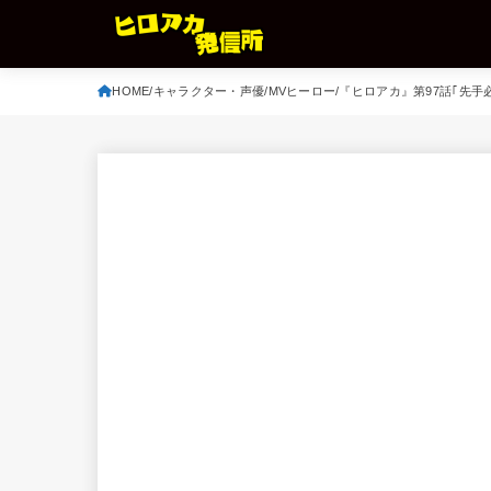
HOME
キャラクター・声優
MVヒーロー
『ヒロアカ』第97話｢先手