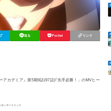
ブ
送る
Pocket
リンク
ローアカデミア』第5期9話(97話)｢先手必勝！」のMVヒー
スポンサードリンク