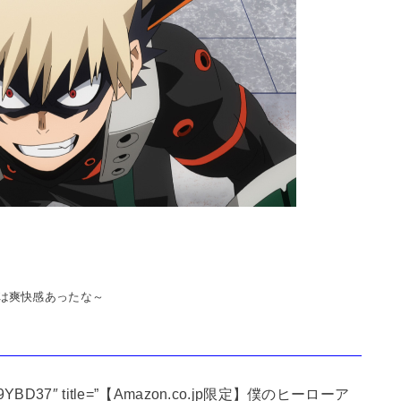
は爽快感あったな～
d=”B0919YBD37″ title=”【Amazon.co.jp限定】僕のヒーローア