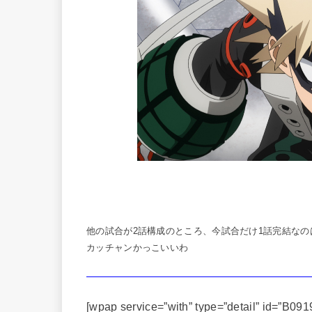
他の試合が2話構成のところ、今試合だけ1話完結なの
カッチャンかっこいいわ
[wpap service=”with” type=”detail” i