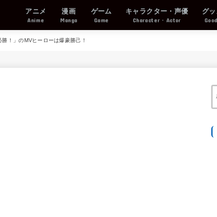
アニメ
漫画
ゲーム
キャラクター・声優
グッ
Anime
Manga
Game
Character・Actor
Goo
必勝！」のMVヒーローは爆豪勝己！