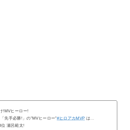
け!MVヒーロー!
「先手必勝!」の"MVヒーロー"
#ヒロアカMVP
は…
3位 瀬呂範太!