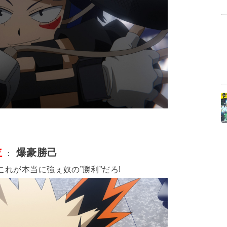
位
爆豪勝己
：
これが本当に強ぇ奴の”勝利”だろ!