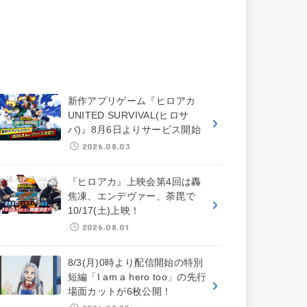
新作アプリゲーム『ヒロアカ
UNITED SURVIVAL(ヒロサ
バ)』8月6日よりサービス開始
2026.08.03
『ヒロアカ』上映会第4回は轟
焦凍、エンデヴァー、荼毘で
10/17(土)上映！
2026.08.01
8/3(月)0時より配信開始の特別
短編「I am a hero too」の先行
場面カットが6枚公開！