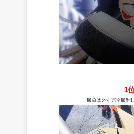
1
勝負は必ず完全勝利!