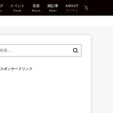
ズ
イベント
音楽
雑記事
ABOUT
ds
Event
Music
Other
アバウト
検
索:
スポンサードリンク