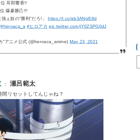
2位 耳郎響香!!
1位 爆豪勝己!!!
強ぇ奴の"勝利"だろ!」
https://t.co/eb3ANgl58d
!
#heroaca_a
#ヒロアカ
pic.twitter.com/jY0ZSPG0dJ
ニメ公式 (@heroaca_anime)
May 23, 2021
位
瀬呂範太
：
時間リセットしてんじゃね？