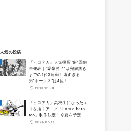
人気の投稿
『ヒロアカ』人気投票 第4回結
果発表｜”爆豪勝己”は完膚無き
までの1位3連覇！速すぎる
男”ホークス”は4位！
2018.12.20
『ヒロアカ』高校生になったエ
リを描くアニメ「I am a hero
too」制作決定！今夏を予定
2026.05.16