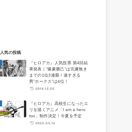
人気の投稿
『ヒロアカ』人気投票 第4回結
果発表｜”爆豪勝己”は完膚無き
までの1位3連覇！速すぎる
男”ホークス”は4位！
2018.12.20
『ヒロアカ』高校生になったエ
リを描くアニメ「I am a hero
too」制作決定！今夏を予定
2026.05.16