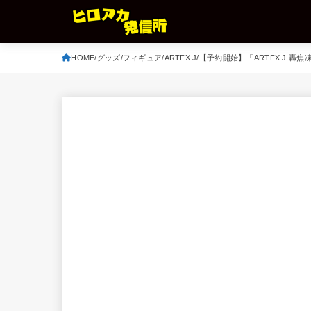
HOME
グッズ
フィギュア
ARTFX J
【予約開始】「ARTFX J 轟焦