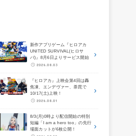
新作アプリゲーム『ヒロアカ
UNITED SURVIVAL(ヒロサ
バ)』8月6日よりサービス開始
2026.08.03
『ヒロアカ』上映会第4回は轟
焦凍、エンデヴァー、荼毘で
10/17(土)上映！
2026.08.01
8/3(月)0時より配信開始の特別
短編「I am a hero too」の先行
場面カットが6枚公開！