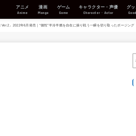
アニメ
漫画
ゲーム
キャラクター・声優
グッ
Anime
Manga
Game
Character・Actor
Goo
凍 Ver.2」2022年6月発売｜“個性”半冷半燃を自在に操り戦う一瞬を切り取ったポージング