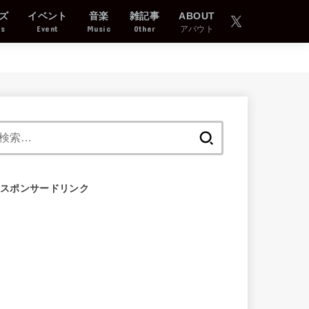
ズ
イベント
音楽
雑記事
ABOUT
ds
Event
Music
Other
アバウト
検
索:
スポンサードリンク