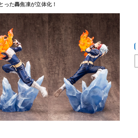
とった轟焦凍が立体化！