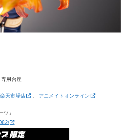
、専用台座
み楽天市場店
、
アニメイトオンライン
ーツ』
082/