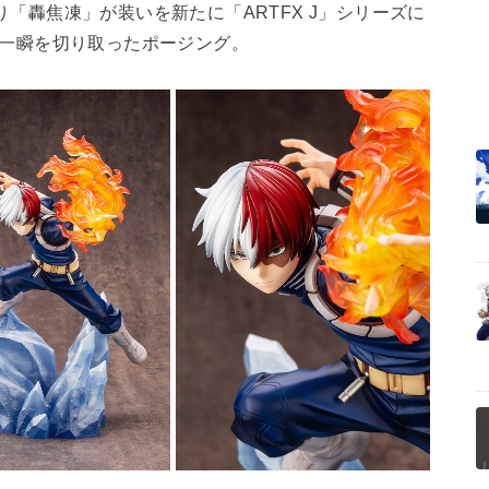
「轟焦凍」が装いを新たに「ARTFX J」シリーズに
う一瞬を切り取ったポージング。