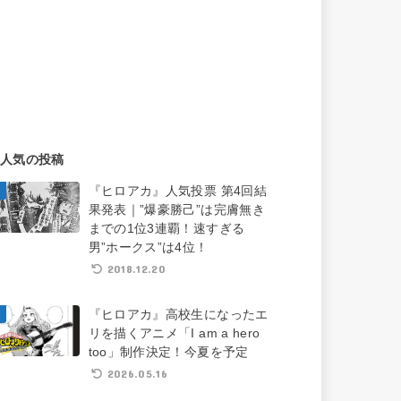
人気の投稿
『ヒロアカ』人気投票 第4回結
果発表｜”爆豪勝己”は完膚無き
までの1位3連覇！速すぎる
男”ホークス”は4位！
2018.12.20
『ヒロアカ』高校生になったエ
リを描くアニメ「I am a hero
too」制作決定！今夏を予定
2026.05.16