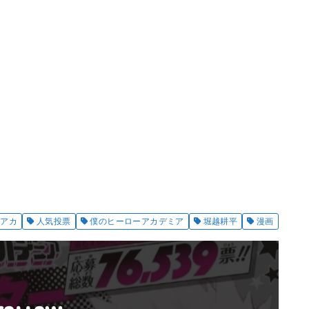
ロアカ
人気投票
僕のヒーローアカデミア
堀越耕平
漫画