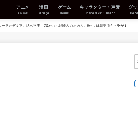
アニメ
漫画
ゲーム
キャラクター・声優
グッ
Anime
Manga
Game
Character・Actor
Goo
ローアカデミア』結果発表｜第1位はお馴染みのあの人、9位には劇場版キャラが！