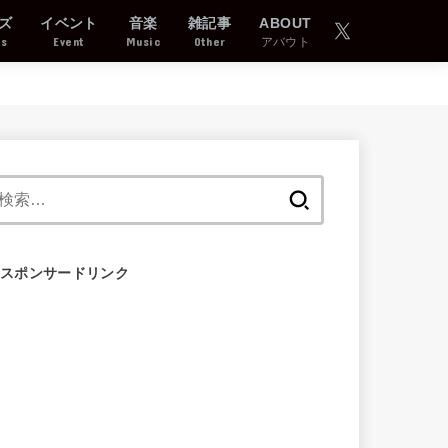
ズ
イベント
音楽
雑記事
ABOUT
ds
Event
Music
Other
アバウト
検
索:
スポンサードリンク