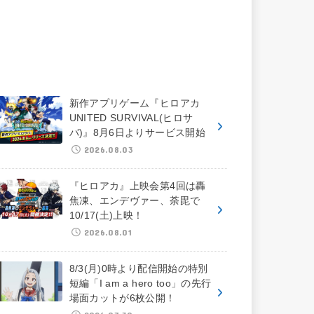
新作アプリゲーム『ヒロアカ
UNITED SURVIVAL(ヒロサ
バ)』8月6日よりサービス開始
2026.08.03
『ヒロアカ』上映会第4回は轟
焦凍、エンデヴァー、荼毘で
10/17(土)上映！
2026.08.01
8/3(月)0時より配信開始の特別
短編「I am a hero too」の先行
場面カットが6枚公開！