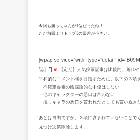
今回も勝っちゃんが1位だったね！
ただ前回よりトップ3の票差が小さい。
[wpap service=”with” type=”detail” id=
誌］”]
※
【定期】人気投票記事は比較的、荒れや
平和的なコメント欄を目指すために、以下の３項
・不確定要素の陰謀論的な中傷はしない
・他のキャラクターの悪口は言わない
・推しキャラの悪口を言われたとしても言い返さ
あとは自由ですが、３項に含まれていないことで
見つけ次第削除します。