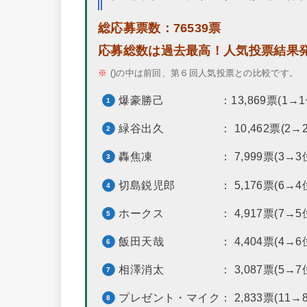
総応募票数：76539票
応募総数は過去最高！人気投票結果発表
※
()の中は前回、第６回人気投票との比較です。
爆豪勝己 ：13,869票(‭1→1
緑谷出久 ： 10,462票(‭2→2
轟焦凍 ： 7,999票(‭3→3位
切島鋭児郎 ： 5,176票(‭6→4
ホークス ： 4,917票(‭7→5
飯田天哉 ： 4,404票(4→6位
相澤消太 ： 3,087票(‭5→7
プレゼント・マイク： 2,833票(11→8