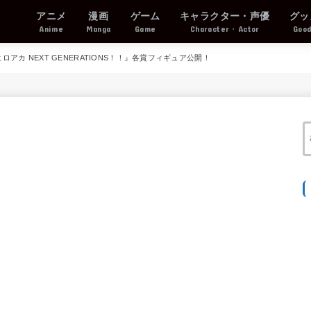
アニメ
漫画
ゲーム
キャラクター・声優
グッ
Anime
Manga
Game
Character・Actor
Goo
ロアカ NEXT GENERATIONS！！』各賞フィギュア公開！