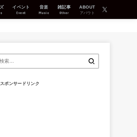
ズ
イベント
音楽
雑記事
ABOUT
ds
Event
Music
Other
アバウト
検
索:
スポンサードリンク