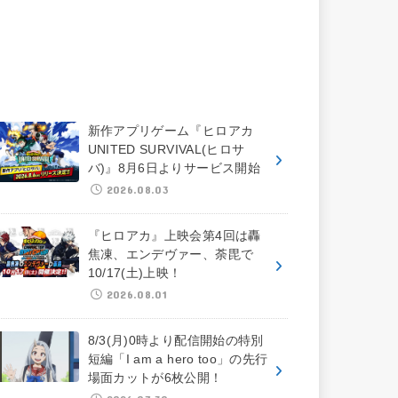
新作アプリゲーム『ヒロアカ
UNITED SURVIVAL(ヒロサ
バ)』8月6日よりサービス開始
2026.08.03
『ヒロアカ』上映会第4回は轟
焦凍、エンデヴァー、荼毘で
10/17(土)上映！
2026.08.01
8/3(月)0時より配信開始の特別
短編「I am a hero too」の先行
場面カットが6枚公開！