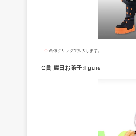
※
画像クリックで拡大します。
C賞 麗日お茶子;figure