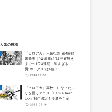
人気の投稿
『ヒロアカ』人気投票 第4回結
果発表｜”爆豪勝己”は完膚無き
までの1位3連覇！速すぎる
男”ホークス”は4位！
2018.12.20
『ヒロアカ』高校生になったエ
リを描くアニメ「I am a hero
too」制作決定！今夏を予定
2026.05.16