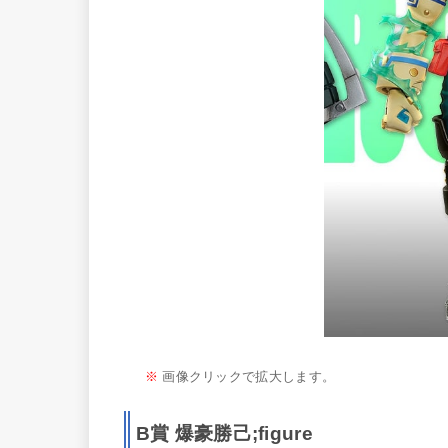
※
画像クリックで拡大します。
B賞 爆豪勝己;figure